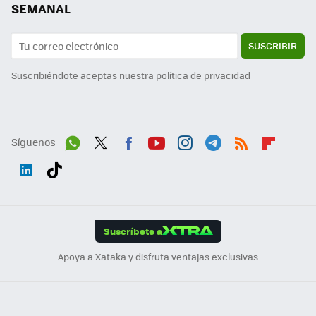
SEMANAL
SUSCRIBIR
Suscribiéndote aceptas nuestra
política de privacidad
Síguenos
Wh
Twit
Fac
You
Inst
Tele
RSS
Flip
ats
ter
ebo
tub
agr
gra
boa
Link
Tikt
App
ok
e
am
m
rd
edI
ok
Suscríbete a
n
Apoya a Xataka y disfruta ventajas exclusivas