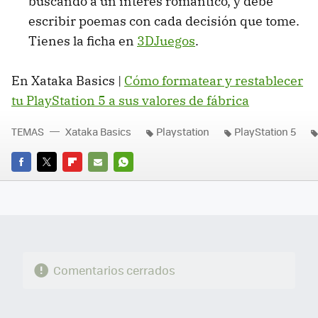
buscando a un interés romántico, y debe
escribir poemas con cada decisión que tome.
Tienes la ficha en
3DJuegos
.
En Xataka Basics |
Cómo formatear y restablecer
tu PlayStation 5 a sus valores de fábrica
TEMAS
Xataka Basics
Playstation
PlayStation 5
FACEBOOK
TWITTER
FLIPBOARD
E-
WHATSAPP
MAIL
Comentarios cerrados