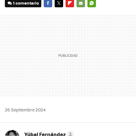
1 comentario
FACEBOOK
TWITTER
FLIPBOARD
E-
WHATSAPP
MAIL
26 Septiembre 2024
Yúbal Fernández