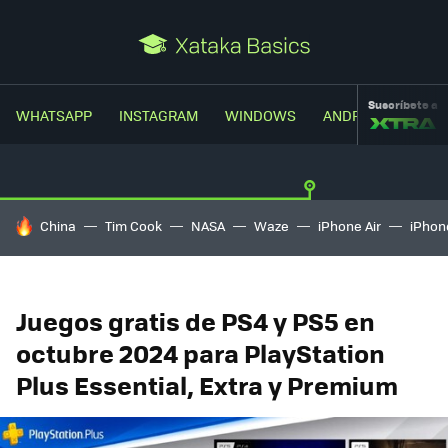
Suscríbete a
WHATSAPP
INSTAGRAM
WINDOWS
ANDROID
TRUC
HOY SE HABLA DE
China
Tim Cook
NASA
Waze
iPhone Air
iPhone
Juegos gratis de PS4 y PS5 en
octubre 2024 para PlayStation
Plus Essential, Extra y Premium