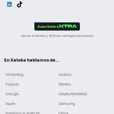
Wh
Twit
Fac
You
Inst
Tele
RSS
Flip
ats
ter
ebo
tub
agr
gra
boa
Link
Tikt
App
ok
e
am
m
rd
edI
ok
Suscríbete a
n
Apoya a Xataka y disfruta ventajas exclusivas
En Xataka hablamos de...
Streaming
Análisis
Espacio
Móviles
Energía
Xataka Movilidad
Apple
Samsung
Inteligencia artificial
China