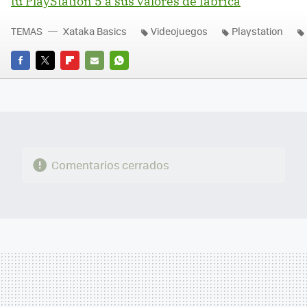
tu PlayStation 5 a sus valores de fábrica
TEMAS
Xataka Basics
Videojuegos
Playstation
FACEBOOK
TWITTER
FLIPBOARD
E-
WHATSAPP
MAIL
Comentarios cerrados