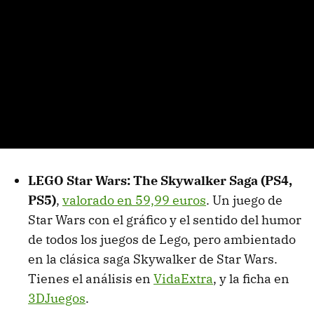
LEGO Star Wars: The Skywalker Saga (PS4,
PS5)
,
valorado en 59,99 euros
. Un juego de
Star Wars con el gráfico y el sentido del humor
de todos los juegos de Lego, pero ambientado
en la clásica saga Skywalker de Star Wars.
Tienes el análisis en
VidaExtra
, y la ficha en
3DJuegos
.