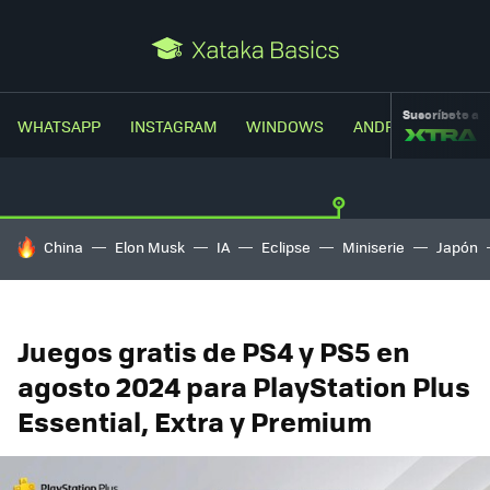
Suscríbete a
WHATSAPP
INSTAGRAM
WINDOWS
ANDROID
TRUC
HOY SE HABLA DE
China
Elon Musk
IA
Eclipse
Miniserie
Japón
Juegos gratis de PS4 y PS5 en
agosto 2024 para PlayStation Plus
Essential, Extra y Premium