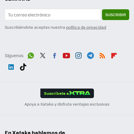
SUSCRIBIR
Suscribiéndote aceptas nuestra
política de privacidad
Síguenos
Wh
Twit
Fac
You
Inst
Tele
RSS
Flip
ats
ter
ebo
tub
agr
gra
boa
Link
Tikt
App
ok
e
am
m
rd
edI
ok
Suscríbete a
n
Apoya a Xataka y disfruta ventajas exclusivas
En Xataka hablamos de...