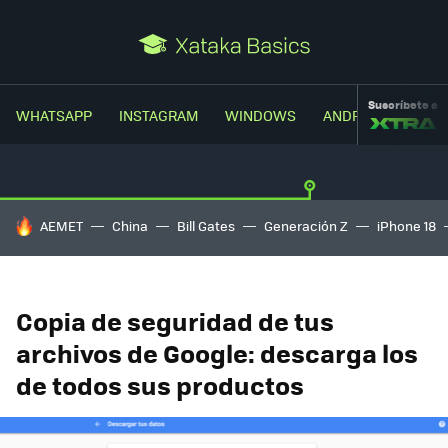
Suscríbete a
WHATSAPP
INSTAGRAM
WINDOWS
ANDROID
TRUC
HOY SE HABLA DE
AEMET
China
Bill Gates
Generación Z
iPhone 18
Copia de seguridad de tus
archivos de Google: descarga los
de todos sus productos