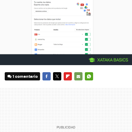
1 comentario
FACEBOOK
TWITTER
FLIPBOARD
E-
WHATSAPP
MAIL