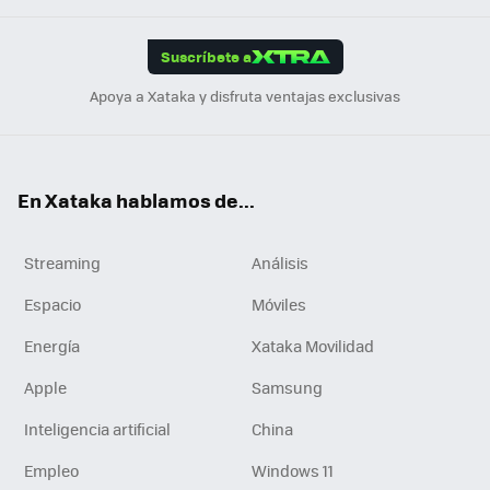
App
ok
e
am
m
rd
edI
ok
Suscríbete a
n
Apoya a Xataka y disfruta ventajas exclusivas
En Xataka hablamos de...
Streaming
Análisis
Espacio
Móviles
Energía
Xataka Movilidad
Apple
Samsung
Inteligencia artificial
China
Empleo
Windows 11