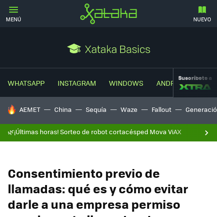
MENÚ
NUEVO
Suscríbete a
WHATSAPP
INSTAGRAM
WINDOWS
ANDROID
TRUC
HOY SE HABLA DE
AEMET
China
Sequía
Waze
Fallout
Generació
🌿¡Últimas horas! Sorteo de robot cortacésped Mova ViAX
Consentimiento previo de
llamadas: qué es y cómo evitar
darle a una empresa permiso