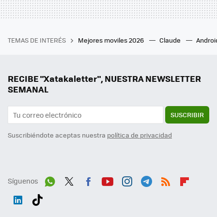
TEMAS DE INTERÉS
Mejores moviles 2026
Claude
Androi
RECIBE "Xatakaletter", NUESTRA NEWSLETTER
SEMANAL
SUSCRIBIR
Suscribiéndote aceptas nuestra
política de privacidad
Síguenos
Wh
Twit
Fac
You
Inst
Tele
RSS
Flip
ats
ter
ebo
tub
agr
gra
boa
Link
Tikt