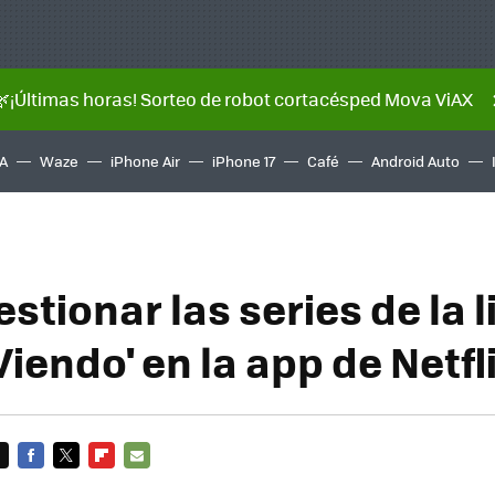
🌿¡Últimas horas! Sorteo de robot cortacésped Mova ViAX
A
Waze
iPhone Air
iPhone 17
Café
Android Auto
tionar las series de la l
Viendo' en la app de Netfl
FACEBOOK
TWITTER
FLIPBOARD
E-