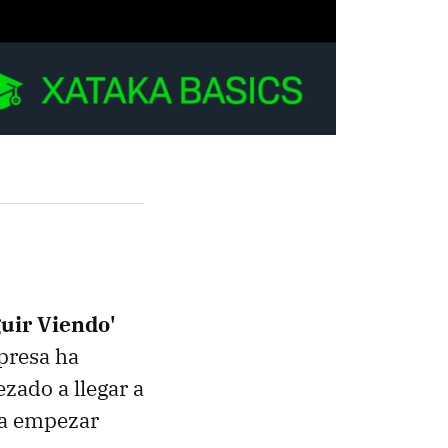
guir Viendo'
presa ha
zado a llegar a
ía empezar