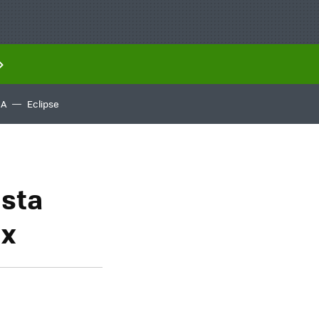
IA
Eclipse
ista
ix