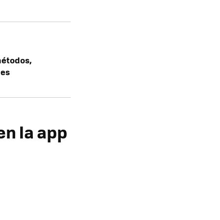
 métodos,
les
en la app