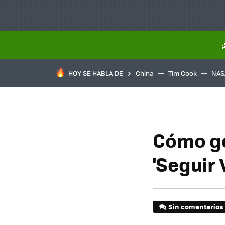
HOY SE HABLA DE
China
Tim Cook
NAS
Cómo ges
'Seguir 
Sin comentarios