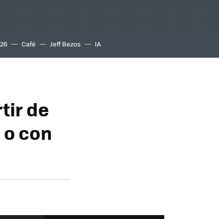
S26
Café
Jeff Bezos
IA
tir de
 o con