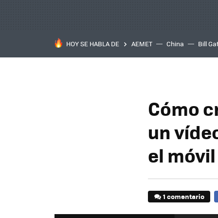
HOY SE HABLA DE
AEMET
China
Bill Ga
Cómo cr
un víde
el móvil
1 comentario