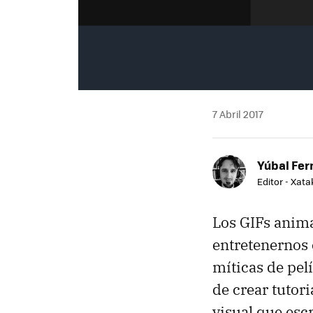
7 Abril 2017
Yúbal Fe
Editor - Xat
Los GIFs anima
entretenernos 
míticas de pel
de crear tutor
visual que esc