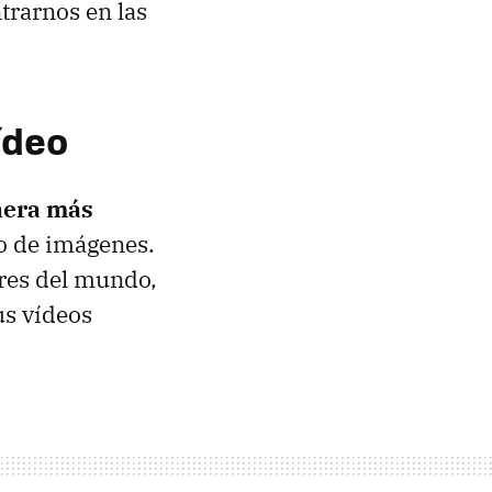
ntrarnos en las
ídeo
nera más
po de imágenes.
res del mundo,
us vídeos