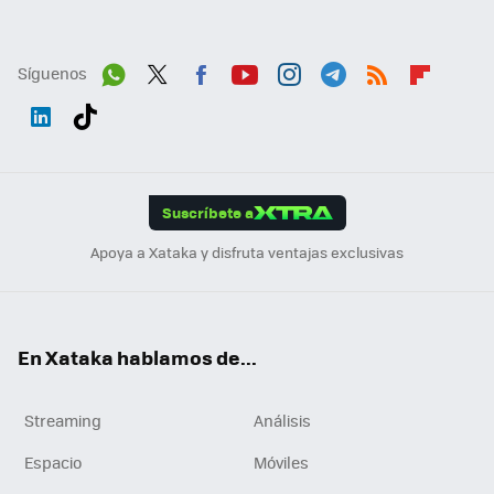
Síguenos
Wh
Twit
Fac
You
Inst
Tele
RSS
Flip
ats
ter
ebo
tub
agr
gra
boa
Link
Tikt
App
ok
e
am
m
rd
edI
ok
Suscríbete a
n
Apoya a Xataka y disfruta ventajas exclusivas
En Xataka hablamos de...
Streaming
Análisis
Espacio
Móviles