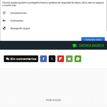
Sin comentarios
FACEBOOK
TWITTER
FLIPBOARD
E-
WHATSAPP
MAIL