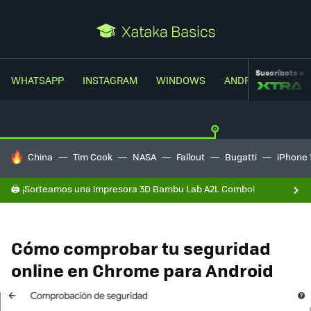
Suscríbete a
WHATSAPP
INSTAGRAM
WINDOWS
ANDROID
TRUC
HOY SE HABLA DE
China
Tim Cook
NASA
Fallout
Bugatti
iPhone 
🖨️ ¡Sorteamos una impresora 3D Bambu Lab A2L Combo!
Cómo comprobar tu seguridad
online en Chrome para Android