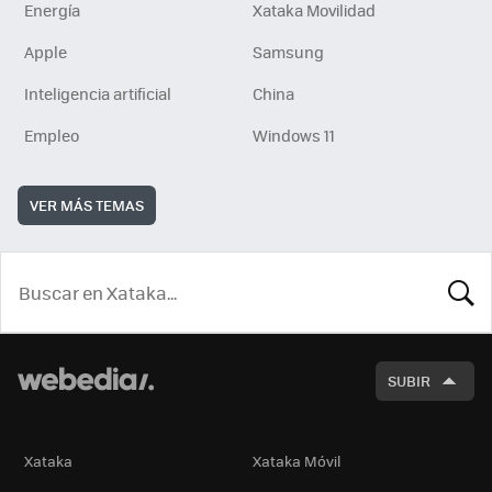
Energía
Xataka Movilidad
Apple
Samsung
Inteligencia artificial
China
Empleo
Windows 11
VER MÁS TEMAS
BUSCA
SUBIR
Xataka
Xataka Móvil