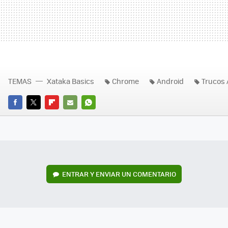
TEMAS
Xataka Basics
Chrome
Android
Trucos 
FACEBOOK
TWITTER
FLIPBOARD
E-
WHATSAPP
MAIL
ENTRAR Y ENVIAR UN COMENTARIO