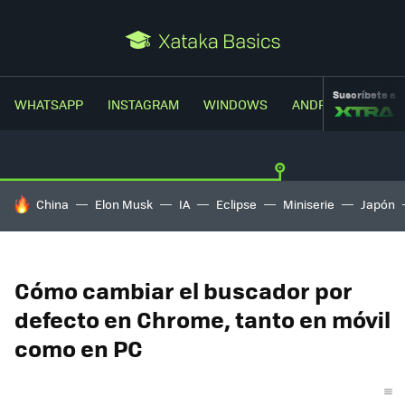
Suscríbete a
WHATSAPP
INSTAGRAM
WINDOWS
ANDROID
TRUC
HOY SE HABLA DE
China
Elon Musk
IA
Eclipse
Miniserie
Japón
Cómo cambiar el buscador por
defecto en Chrome, tanto en móvil
como en PC