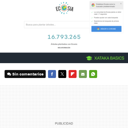
Sin comentarios
FACEBOOK
TWITTER
FLIPBOARD
E-
WHATSAPP
MAIL