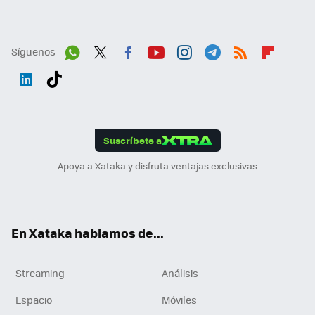
Síguenos
Wh
Twit
Fac
You
Inst
Tele
RSS
Flip
ats
ter
ebo
tub
agr
gra
boa
Link
Tikt
App
ok
e
am
m
rd
edI
ok
Suscríbete a
n
Apoya a Xataka y disfruta ventajas exclusivas
En Xataka hablamos de...
Streaming
Análisis
Espacio
Móviles