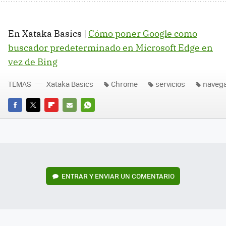
En Xataka Basics |
Cómo poner Google como
buscador predeterminado en Microsoft Edge en
vez de Bing
TEMAS
Xataka Basics
Chrome
servicios
naveg
FACEBOOK
TWITTER
FLIPBOARD
E-
WHATSAPP
MAIL
ENTRAR Y ENVIAR UN COMENTARIO