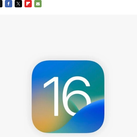
FACEBOOK
TWITTER
FLIPBOARD
E-
MAIL