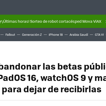
🌿¡Últimas horas! Sorteo de robot cortacésped Mova ViAX
Fallout
Generación Z
iPhone 18
Arabia Saudí
GTA VI
andonar las betas públi
 iPadOS 16, watchOS 9 y 
para dejar de recibirlas