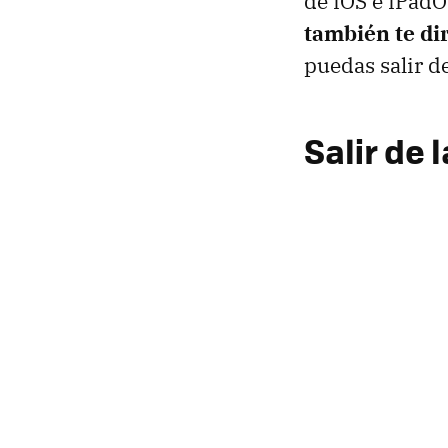
de iOS e iPadO
también te di
puedas salir de
Salir de 