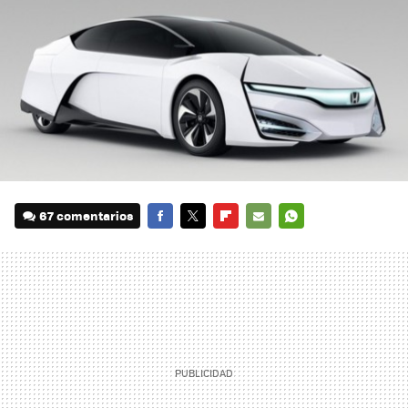
67 comentarios
FACEBOOK
TWITTER
FLIPBOARD
E-
WHATSAPP
MAIL