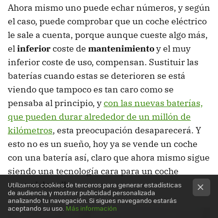
Ahora mismo uno puede echar números, y según
el caso, puede comprobar que un coche eléctrico
le sale a cuenta, porque aunque cueste algo más,
el
inferior
coste de
mantenimiento
y el muy
inferior coste de uso, compensan. Sustituir las
baterías cuando estas se deterioren se está
viendo que tampoco es tan caro como se
pensaba al principio, y
con las nuevas baterías,
que pueden durar alrededor de un millón de
kilómetros
, esta preocupación desaparecerá. Y
esto no es un sueño, hoy ya se vende un coche
con una batería así, claro que ahora mismo sigue
siendo una tecnología cara para un coche
normal de calle.
Utilizamos cookies de terceros para generar estadísticas
de audiencia y mostrar publicidad personalizada
analizando tu navegación. Si sigues navegando estarás
aceptando su uso.
Más información