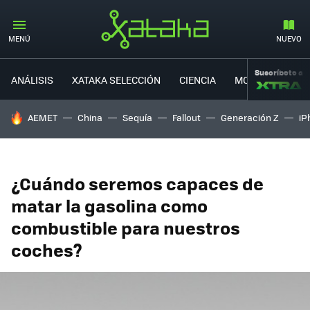
MENÚ
NUEVO
Suscríbete a
ANÁLISIS
XATAKA SELECCIÓN
CIENCIA
MOVILIDAD
HOY SE HABLA DE
AEMET
China
Sequía
Fallout
Generación Z
iP
¿Cuándo seremos capaces de
matar la gasolina como
combustible para nuestros
coches?