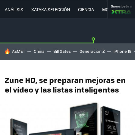
Suscríbete a
ANÁLISIS
XATAKA SELECCIÓN
CIENCIA
MOVILIDAD
HOY SE HABLA DE
AEMET
China
Bill Gates
Generación Z
iPhone 18
Zune HD, se preparan mejoras en
el vídeo y las listas inteligentes