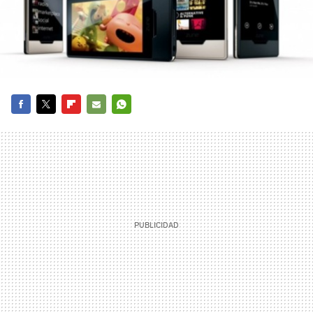
FACEBOOK
TWITTER
FLIPBOARD
E-
WHATSAPP
MAIL