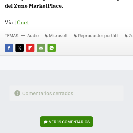
del Zune MarketPlace
.
Vía |
Cnet
.
TEMAS
Audio
Microsoft
Reproductor portátil
Z
FACEBOOK
TWITTER
FLIPBOARD
E-
WHATSAPP
MAIL
Comentarios cerrados
VER
19 COMENTARIOS