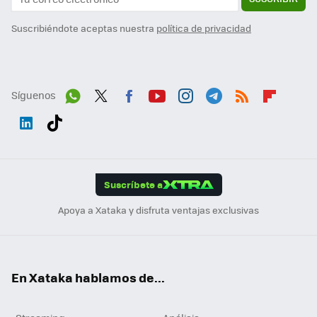
Suscribiéndote aceptas nuestra
política de privacidad
Síguenos
Wh
Twit
Fac
You
Inst
Tele
RSS
Flip
ats
ter
ebo
tub
agr
gra
boa
Link
Tikt
App
ok
e
am
m
rd
edI
ok
Suscríbete a
n
Apoya a Xataka y disfruta ventajas exclusivas
En Xataka hablamos de...