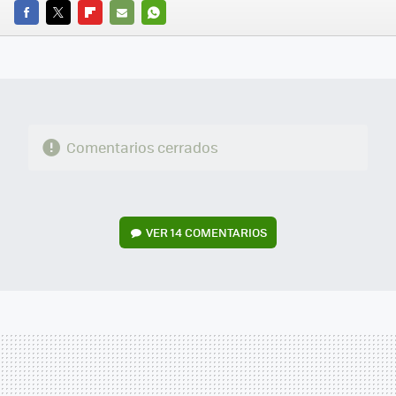
FACEBOOK
TWITTER
FLIPBOARD
E-
WHATSAPP
MAIL
Comentarios cerrados
VER
14 COMENTARIOS