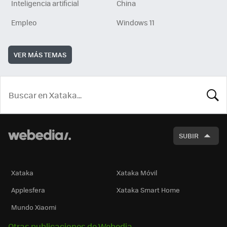
Inteligencia artificial
China
Empleo
Windows 11
VER MÁS TEMAS
BUSCA
SUBIR
Xataka
Xataka Móvil
Applesfera
Xataka Smart Home
Mundo Xiaomi
Otras publicaciones de Webedia