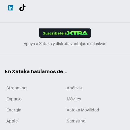
Wh
Twit
Fac
You
Inst
Tele
RSS
Flip
ats
ter
ebo
tub
agr
gra
boa
Link
Tikt
App
ok
e
am
m
rd
edI
ok
Suscríbete a
n
Apoya a Xataka y disfruta ventajas exclusivas
En Xataka hablamos de...
Streaming
Análisis
Espacio
Móviles
Energía
Xataka Movilidad
Apple
Samsung