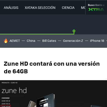
Suscríbete a
ANÁLISIS
XATAKA SELECCIÓN
CIENCIA
MOVILIDAD
HOY SE HABLA DE
AEMET
China
Bill Gates
Generación Z
iPhone 18
Zune HD contará con una versión
de 64GB