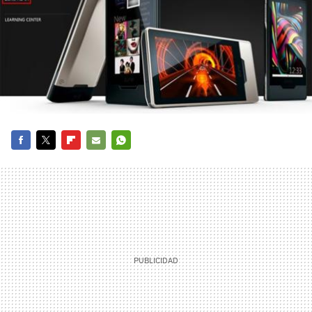
FACEBOOK
TWITTER
FLIPBOARD
E-
WHATSAPP
MAIL