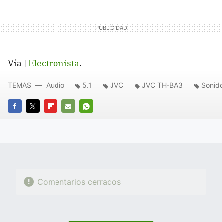
Vía |
Electronista
.
TEMAS
Audio
5.1
JVC
JVC TH-BA3
Sonid
FACEBOOK
TWITTER
FLIPBOARD
E-
WHATSAPP
MAIL
Comentarios cerrados