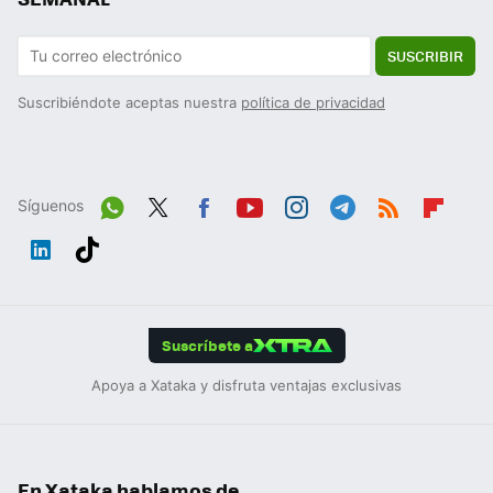
SUSCRIBIR
Suscribiéndote aceptas nuestra
política de privacidad
Síguenos
Wh
Twit
Fac
You
Inst
Tele
RSS
Flip
ats
ter
ebo
tub
agr
gra
boa
Link
Tikt
App
ok
e
am
m
rd
edIn
ok
Suscríbete a
Apoya a Xataka y disfruta ventajas exclusivas
En Xataka hablamos de...