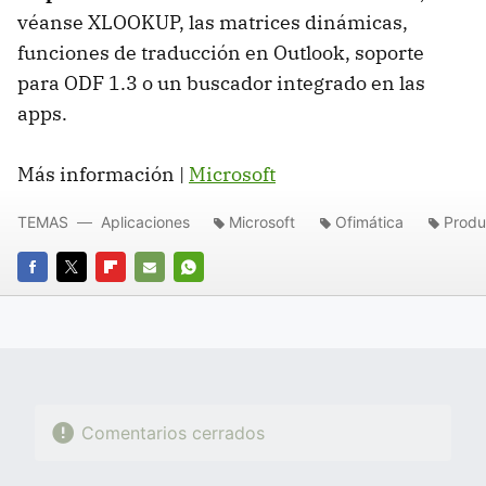
véanse XLOOKUP, las matrices dinámicas,
funciones de traducción en Outlook, soporte
para ODF 1.3 o un buscador integrado en las
apps.
Más información |
Microsoft
TEMAS
Aplicaciones
Microsoft
Ofimática
Produ
FACEBOOK
TWITTER
FLIPBOARD
E-
WHATSAPP
MAIL
Comentarios cerrados