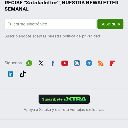
RECIBE "Xatakaletter", NUESTRA NEWSLETTER
SEMANAL
SUSCRIBIR
Suscribiéndote aceptas nuestra
política de privacidad
Síguenos
Wh
Twit
Fac
You
Inst
Tele
RSS
Flip
ats
ter
ebo
tub
agr
gra
boa
Link
Tikt
App
ok
e
am
m
rd
edIn
ok
Suscríbete a
Apoya a Xataka y disfruta ventajas exclusivas