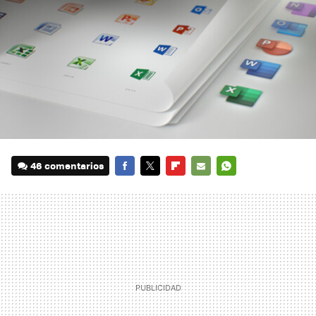
46 comentarios
FACEBOOK
TWITTER
FLIPBOARD
E-
WHATSAPP
MAIL