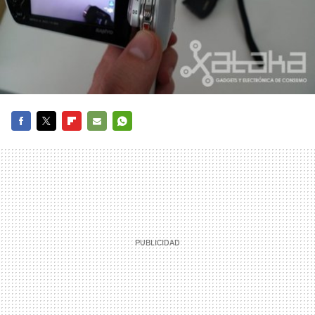
FACEBOOK
TWITTER
FLIPBOARD
E-
WHATSAPP
MAIL