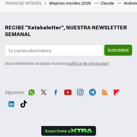
TEMAS DE INTERÉS
Mejores moviles 2026
Claude
Androi
RECIBE "Xatakaletter", NUESTRA NEWSLETTER
SEMANAL
SUSCRIBIR
Suscribiéndote aceptas nuestra
política de privacidad
Síguenos
Wh
Twit
Fac
You
Inst
Tele
RSS
Flip
ats
ter
ebo
tub
agr
gra
boa
Link
Tikt
App
ok
e
am
m
rd
edI
ok
Suscríbete a
n