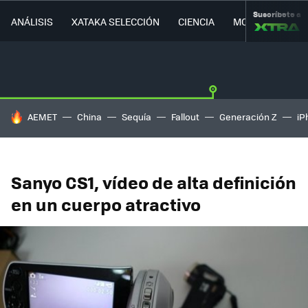
Suscríbete a
ANÁLISIS
XATAKA SELECCIÓN
CIENCIA
MOVILIDAD
HOY SE HABLA DE
AEMET
China
Sequía
Fallout
Generación Z
iP
Sanyo CS1, vídeo de alta definición
en un cuerpo atractivo