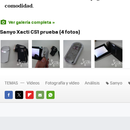
comodidad
.
Ver galería completa »
Sanyo Xacti CS1 prueba (4 fotos)
TEMAS
Vídeos
Fotografía y vídeo
Análisis
Sanyo
FACEBOOK
TWITTER
FLIPBOARD
E-
WHATSAPP
MAIL