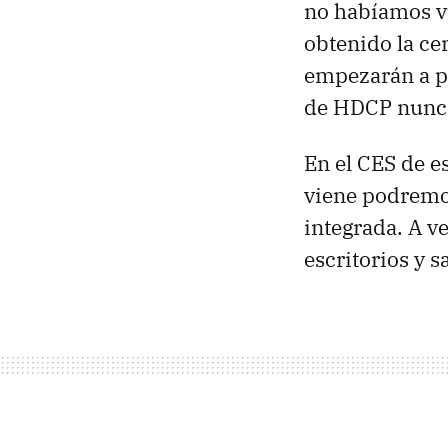
no habíamos vu
obtenido la ce
empezarán a p
de HDCP nunca
En el CES de e
viene podremos
integrada. A v
escritorios y s