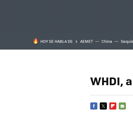
HOY SE HABLA DE
AEMET
China
Sequí
WHDI, a
FACEBOOK
TWITTER
FLIPBOARD
E-
MAIL