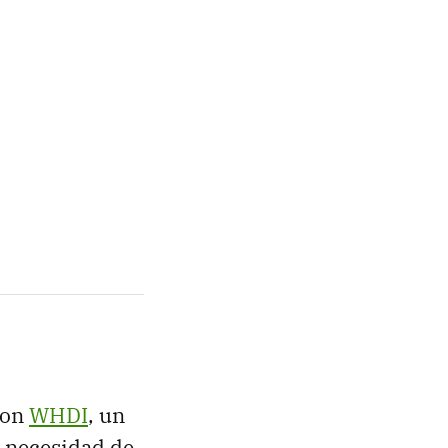
con
WHDI
, un
n necesidad de