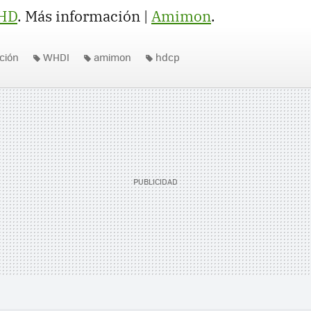
tHD
. Más información |
Amimon
.
ición
WHDI
amimon
hdcp