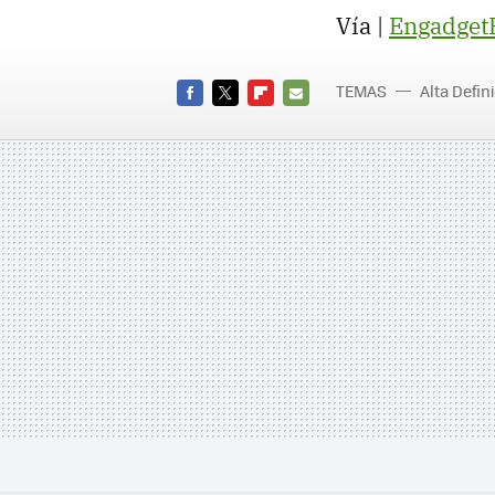
Vía |
Engadge
TEMAS
Alta Defin
FACEBOOK
TWITTER
FLIPBOARD
E-
MAIL