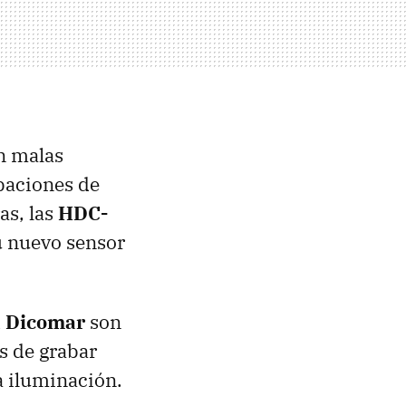
n malas
baciones de
as, las
HDC-
u nuevo sensor
a Dicomar
son
s de grabar
a iluminación.