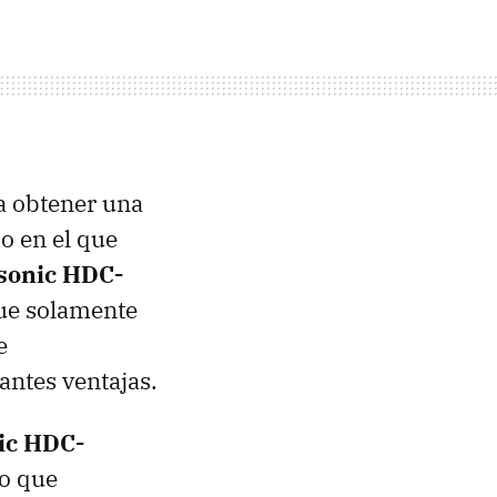
a obtener una
o en el que
sonic HDC-
ue solamente
e
ntes ventajas.
ic HDC-
eo que