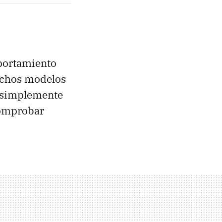
mportamiento
muchos modelos
o simplemente
comprobar