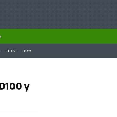
GTA VI
Café
D100 y