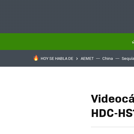
HOY SE HABLA DE
AEMET
China
Sequí
Videoc
HDC-HS