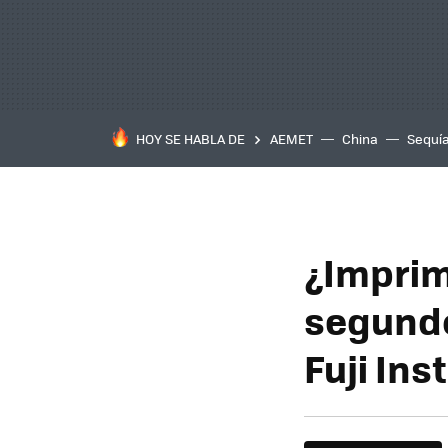
HOY SE HABLA DE
AEMET
China
Sequí
¿Imprimi
segundo
Fuji Ins