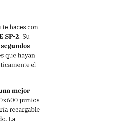
i te haces con
E SP-2
. Su
z segundos
es que hayan
cticamente el
 una mejor
00x600 puntos
ría recargable
do. La