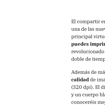
El compartir e
una de las nue
principal virt
puedes imprim
revolucionado 
doble de tiemp
Además de má
calidad
de ima
(320 dpi). El 
y un cuerpo bl
conoceréis mej