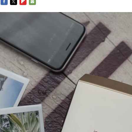
FACEBOOK
TWITTER
FLIPBOARD
E-
MAIL