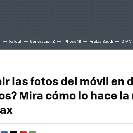
a
Fallout
Generación Z
iPhone 18
Arabia Saudí
GTA VI
r las fotos del móvil en 
s? Mira cómo lo hace la
tax