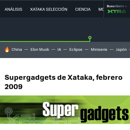
Suscríbete a
ANÁLISIS
XATAKA SELECCIÓN
CIENCIA
MOVILIDAD
HOY SE HABLA DE
China
Elon Musk
IA
Eclipse
Miniserie
Japón
Supergadgets de Xataka, febrero
2009