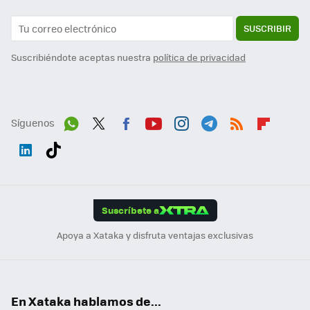
SUSCRIBIR
Suscribiéndote aceptas nuestra
política de privacidad
Síguenos
Wh
Twit
Fac
You
Inst
Tele
RSS
Flip
ats
ter
ebo
tub
agr
gra
boa
Link
Tikt
App
ok
e
am
m
rd
edI
ok
Suscríbete a
n
Apoya a Xataka y disfruta ventajas exclusivas
En Xataka hablamos de...