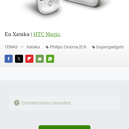
En Xataka |
HTC
Magic
.
TEMAS
Xataka
Philips Cinema 21:9
Supergadgets
FACEBOOK
TWITTER
FLIPBOARD
E-
WHATSAPP
MAIL
Comentarios cerrados