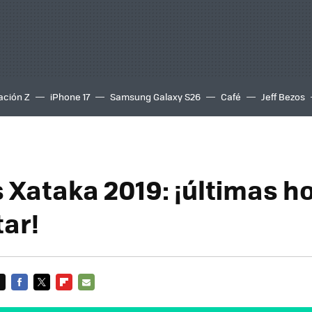
ación Z
iPhone 17
Samsung Galaxy S26
Café
Jeff Bezos
 Xataka 2019: ¡últimas h
tar!
FACEBOOK
TWITTER
FLIPBOARD
E-