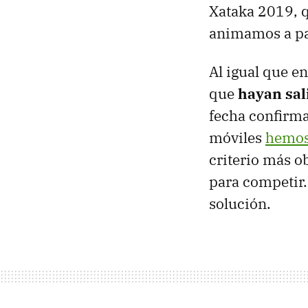
Xataka 2019, 
animamos a pa
Al igual que e
que
hayan sal
fecha confirma
móviles
hemos
criterio más ob
para competir.
solución.