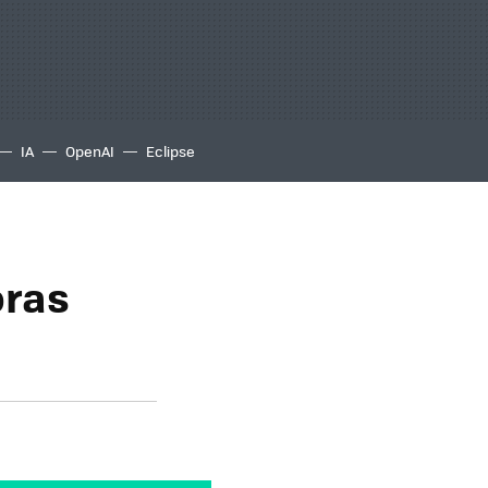
IA
OpenAI
Eclipse
oras