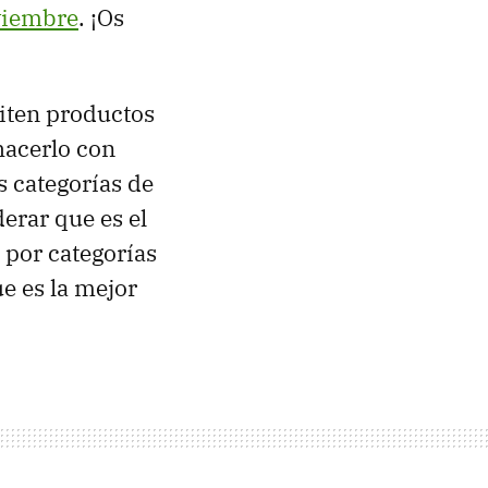
oviembre
. ¡Os
piten productos
hacerlo con
s categorías de
derar que es el
s por categorías
e es la mejor