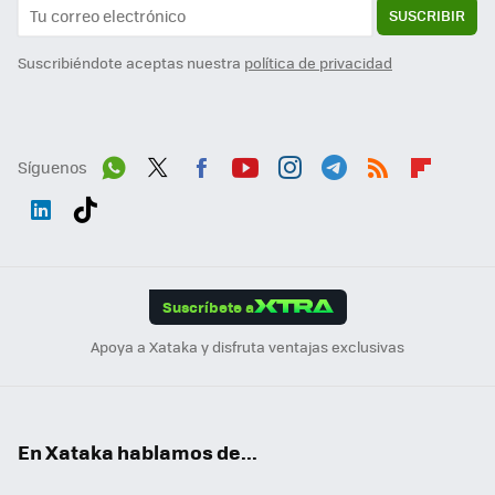
SUSCRIBIR
Suscribiéndote aceptas nuestra
política de privacidad
Síguenos
Wh
Twit
Fac
You
Inst
Tele
RSS
Flip
ats
ter
ebo
tub
agr
gra
boa
Link
Tikt
App
ok
e
am
m
rd
edI
ok
Suscríbete a
n
Apoya a Xataka y disfruta ventajas exclusivas
En Xataka hablamos de...