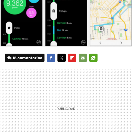
15 comentarios
FACEBOOK
TWITTER
FLIPBOARD
E-
WHATSAPP
MAIL