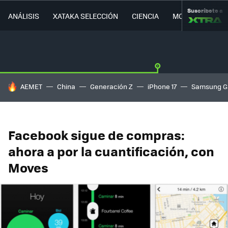
Suscríbete a
ANÁLISIS
XATAKA SELECCIÓN
CIENCIA
MOVILIDAD
HOY SE HABLA DE
AEMET
China
Generación Z
iPhone 17
Samsung G
Facebook sigue de compras:
ahora a por la cuantificación, con
Moves