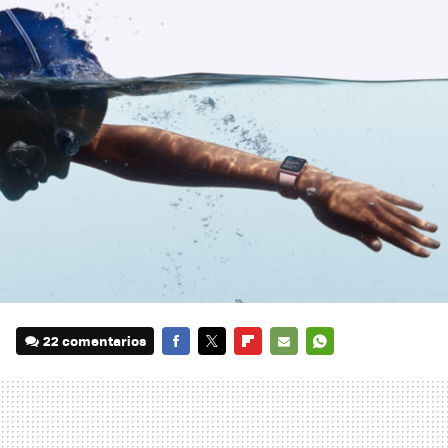
22 comentarios
FACEBOOK
TWITTER
FLIPBOARD
E-
WHATSAPP
MAIL