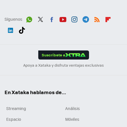
Síguenos
Wh
Twit
Fac
You
Inst
Tele
RSS
Flip
ats
ter
ebo
tub
agr
gra
boa
Link
Tikt
App
ok
e
am
m
rd
edI
ok
Suscríbete a
n
Apoya a Xataka y disfruta ventajas exclusivas
En Xataka hablamos de...
Streaming
Análisis
Espacio
Móviles