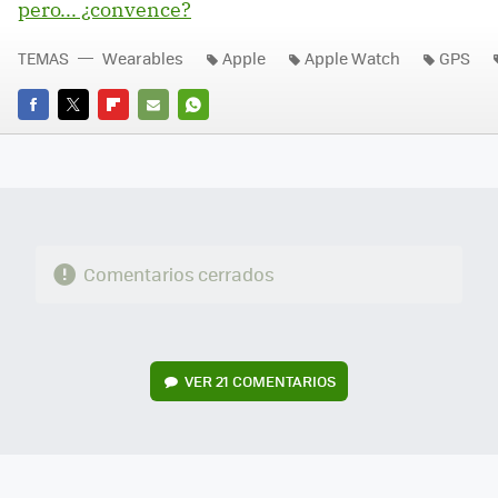
pero... ¿convence?
TEMAS
Wearables
Apple
Apple Watch
GPS
FACEBOOK
TWITTER
FLIPBOARD
E-
WHATSAPP
MAIL
Comentarios cerrados
VER
21 COMENTARIOS