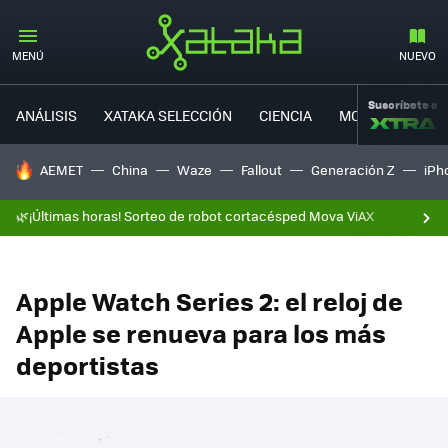
MENÚ
NUEVO
Suscríbete a
ANÁLISIS
XATAKA SELECCIÓN
CIENCIA
MOVILIDAD
HOY SE HABLA DE
AEMET
China
Waze
Fallout
Generación Z
iPh
🌿¡Últimas horas! Sorteo de robot cortacésped Mova ViAX
Apple Watch Series 2: el reloj de
Apple se renueva para los más
deportistas