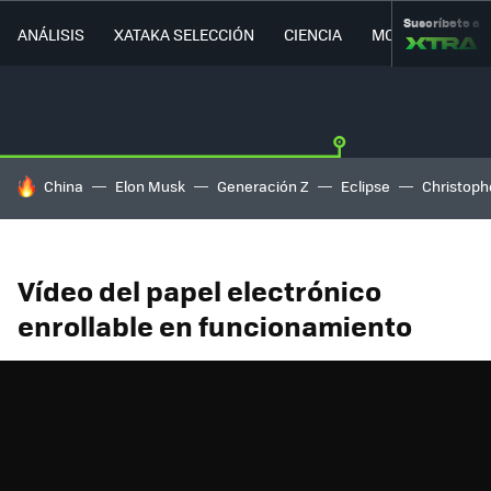
Suscríbete a
ANÁLISIS
XATAKA SELECCIÓN
CIENCIA
MOVILIDAD
HOY SE HABLA DE
China
Elon Musk
Generación Z
Eclipse
Christoph
Vídeo del papel electrónico
enrollable en funcionamiento