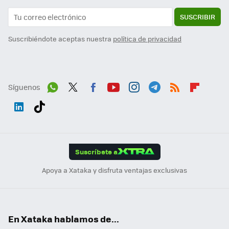
SUSCRIBIR
Suscribiéndote aceptas nuestra
política de privacidad
Síguenos
Wh
Twit
Fac
You
Inst
Tele
RSS
Flip
ats
ter
ebo
tub
agr
gra
boa
Link
Tikt
App
ok
e
am
m
rd
edI
ok
Suscríbete a
n
Apoya a Xataka y disfruta ventajas exclusivas
En Xataka hablamos de...