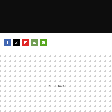
FACEBOOK
TWITTER
FLIPBOARD
E-
WHATSAPP
MAIL