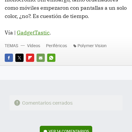
como móviles empezaron con pantallas a un solo
color, ¿no?. Es cuestión de tiempo.
Vía |
GadgetTastic
.
TEMAS
Vídeos
Periféricos
Polymer Vision
FACEBOOK
TWITTER
FLIPBOARD
E-
WHATSAPP
MAIL
Comentarios cerrados
VER
14 COMENTARIOS