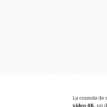
La consola de 
vídeo 4K
, un 