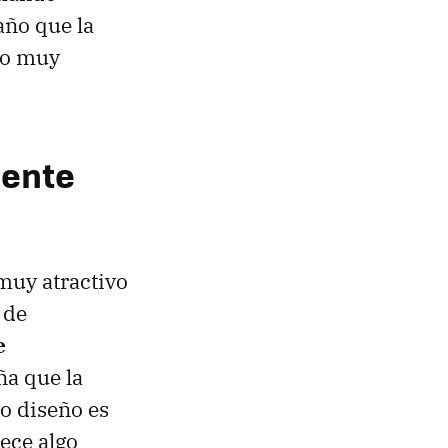
ño que la
lgo muy
uente
muy atractivo
 de
e
ña que la
o diseño es
ece algo