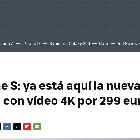
ación Z
iPhone 17
Samsung Galaxy S26
Café
Jeff Bezos
e S: ya está aquí la nuev
 con vídeo 4K por 299 eu
FACEBOOK
TWITTER
FLIPBOARD
E-