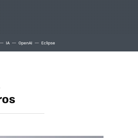
IA
OpenAI
Eclipse
a
ros