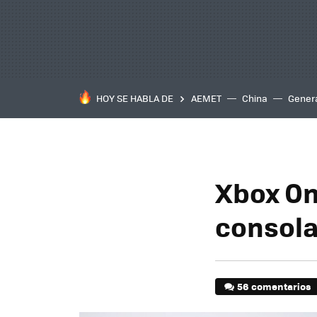
HOY SE HABLA DE
AEMET
China
Gener
Xbox On
consola
56 comentarios