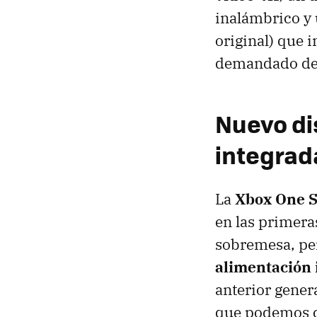
inalámbrico y
original) que 
demandado des
Nuevo di
integrad
La
Xbox One 
en las primer
sobremesa, pe
alimentación 
anterior gener
que podemos co