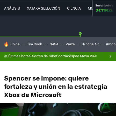
Suscríbete a
ANÁLISIS
XATAKA SELECCIÓN
CIENCIA
MOVILIDAD
HOY SE HABLA DE
China
Tim Cook
NASA
Waze
iPhone Air
iPhone
🌿¡Últimas horas! Sorteo de robot cortacésped Mova ViAX
Spencer se impone: quiere
fortaleza y unión en la estrategia
Xbox de Microsoft