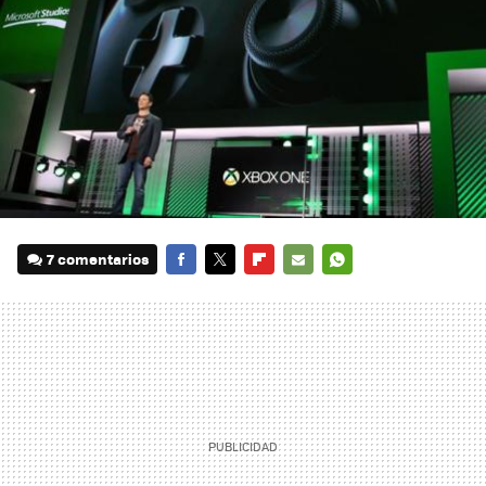
7 comentarios
FACEBOOK
TWITTER
FLIPBOARD
E-
WHATSAPP
MAIL