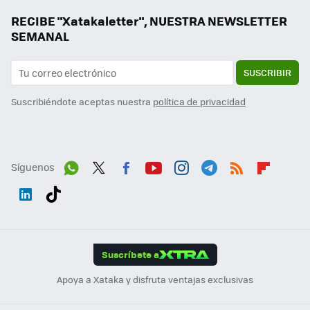
RECIBE "Xatakaletter", NUESTRA NEWSLETTER
SEMANAL
SUSCRIBIR
Suscribiéndote aceptas nuestra
política de privacidad
Síguenos
Wh
Twit
Fac
You
Inst
Tele
RSS
Flip
ats
ter
ebo
tub
agr
gra
boa
Link
Tikt
App
ok
e
am
m
rd
edI
ok
Suscríbete a
n
Apoya a Xataka y disfruta ventajas exclusivas