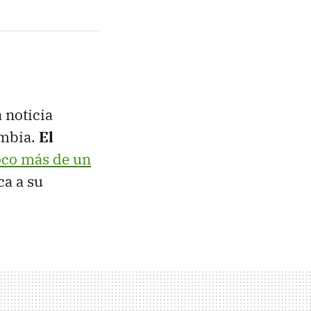
 noticia
ambia.
El
oco más de un
ca a su