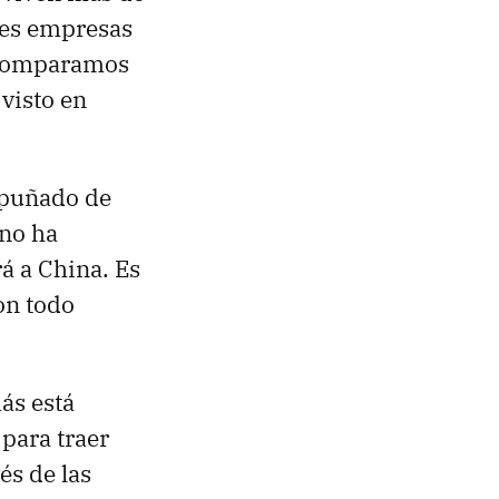
des empresas
i comparamos
 visto en
 puñado de
 no ha
rá a China. Es
n todo
ás está
para traer
és de las