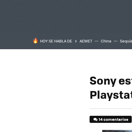
HOY SE HABLA DE
AEMET
China
Sequí
Sony es
Playsta
14 comentarios