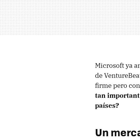
Microsoft ya a
de VentureBeat
firme pero con
tan important
países?
Un merca