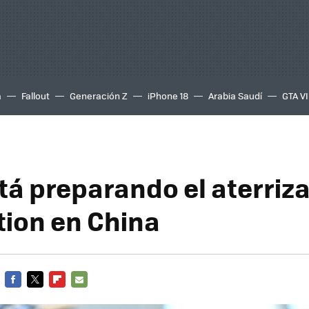
a
Fallout
Generación Z
iPhone 18
Arabia Saudí
GTA VI
tá preparando el aterriza
tion en China
FACEBOOK
TWITTER
FLIPBOARD
E-