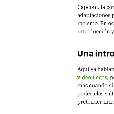
Capcom, la com
adaptaciones p
racismo. En oca
introducción y
Una intro
Aquí ya habla
videojuegos
, 
más cuando sí 
podértelas salt
pretender intro