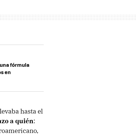
: una fórmula
os en
levaba hasta el
azo a quién
:
froamericano,