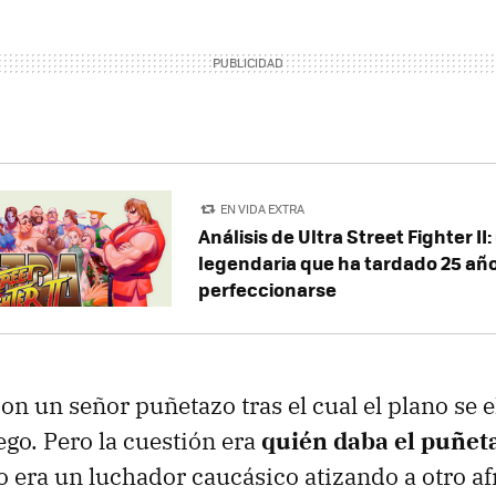
EN VIDA EXTRA
Análisis de Ultra Street Fighter II
legendaria que ha tardado 25 añ
perfeccionarse
n un señor puñetazo tras el cual el plano se e
ego. Pero la cuestión era
quién daba el puñet
o era un luchador caucásico atizando a otro a