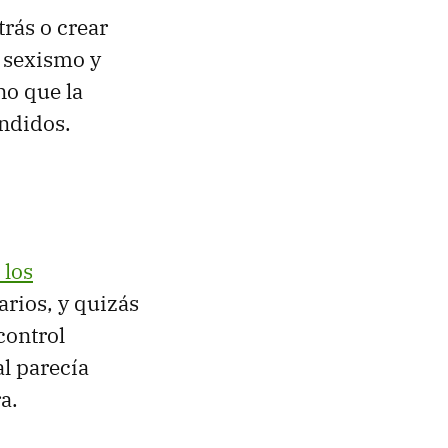
rás o crear
s sexismo y
no que la
endidos.
 los
arios, y quizás
control
al parecía
a.