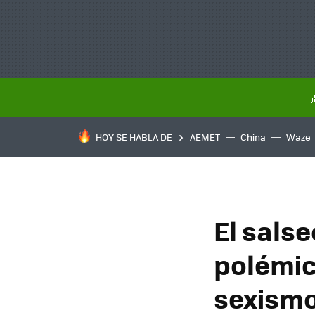
HOY SE HABLA DE
AEMET
China
Waze
El salseo
polémic
sexismo