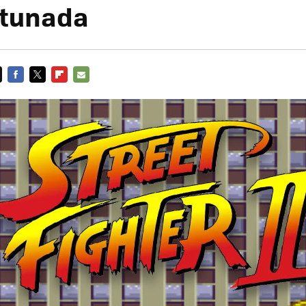
rtunada
FACEBOOK
TWITTER
FLIPBOARD
E-
MAIL