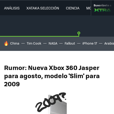
Suscríbete a
ANÁLISIS
XATAKA SELECCIÓN
CIENCIA
MOVILIDAD
HOY SE HABLA DE
China
Tim Cook
NASA
Fallout
iPhone 17
Arabi
Rumor: Nueva Xbox 360 Jasper
para agosto, modelo 'Slim' para
2009