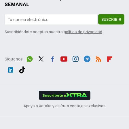
SEMANAL
SUSCRIBIR
Suscribiéndote aceptas nuestra
política de privacidad
Síguenos
Wh
Twit
Fac
You
Inst
Tele
RSS
Flip
ats
ter
ebo
tub
agr
gra
boa
Link
Tikt
App
ok
e
am
m
rd
edI
ok
Suscríbete a
n
Apoya a Xataka y disfruta ventajas exclusivas