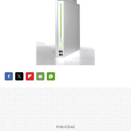
FACEBOOK
TWITTER
FLIPBOARD
E-
WHATSAPP
MAIL