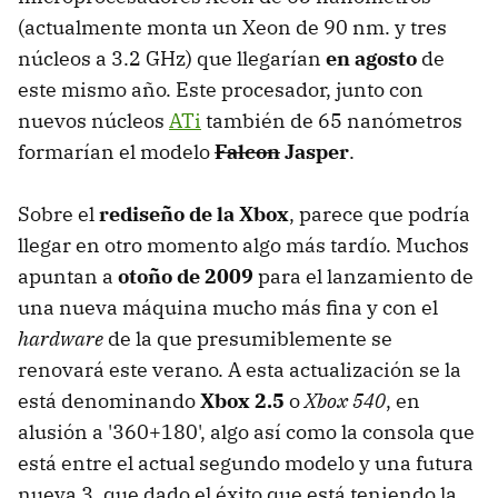
(actualmente monta un Xeon de 90 nm. y tres
núcleos a 3.2 GHz) que llegarían
en agosto
de
este mismo año. Este procesador, junto con
nuevos núcleos
ATi
también de 65 nanómetros
formarían el modelo
Falcon
Jasper
.
Sobre el
rediseño de la Xbox
, parece que podría
llegar en otro momento algo más tardío. Muchos
apuntan a
otoño de 2009
para el lanzamiento de
una nueva máquina mucho más fina y con el
hardware
de la que presumiblemente se
renovará este verano. A esta actualización se la
está denominando
Xbox 2.5
o
Xbox 540
, en
alusión a '360+180', algo así como la consola que
está entre el actual segundo modelo y una futura
nueva 3, que dado el éxito que está teniendo la