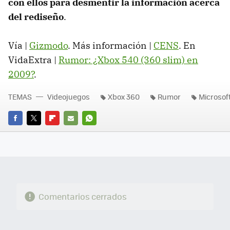
con ellos para desmentir la información acerca
del rediseño
.
Vía |
Gizmodo
. Más información |
CENS
. En
VidaExtra |
Rumor: ¿Xbox 540 (360 slim) en
2009?
.
TEMAS
Videojuegos
Xbox 360
Rumor
Microsof
FACEBOOK
TWITTER
FLIPBOARD
E-
WHATSAPP
MAIL
Comentarios cerrados