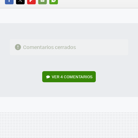
FACEBOOK
TWITTER
FLIPBOARD
E-
WHATSAPP
MAIL
Comentarios cerrados
VER
4 COMENTARIOS