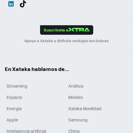
Wh
Twit
Fac
You
Inst
Tele
RSS
Flip
ats
ter
ebo
tub
agr
gra
boa
Link
Tikt
App
ok
e
am
m
rd
edI
ok
Suscríbete a
n
Apoya a Xataka y disfruta ventajas exclusivas
En Xataka hablamos de...
Streaming
Análisis
Espacio
Móviles
Energía
Xataka Movilidad
Apple
Samsung
Inteligencia artificial
China