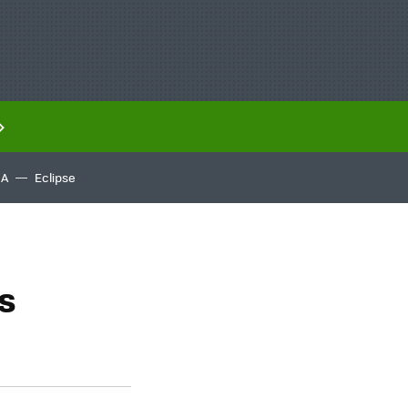
IA
Eclipse
os