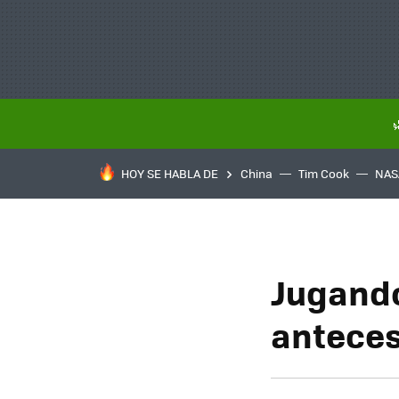
HOY SE HABLA DE
China
Tim Cook
NAS
Jugando 
anteces