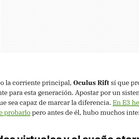
o la corriente principal,
Oculus Rift
sí que p
te para esta generación. Apostar por un siste
que sea capaz de marcar la diferencia.
En E3 h
e probarlo
pero antes de él, hubo muchos inten
os virtuales y el sueño eter