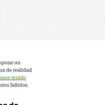
ropone un
ma de realidad
emos tenido
tos fallidos.
no de