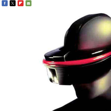
FACEBOOK
TWITTER
FLIPBOARD
E-
MAIL