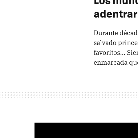
adentrar
Durante décad
salvado prince
favoritos… Si
enmarcada que 