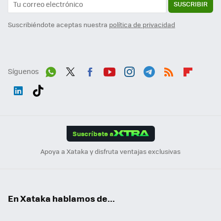
SUSCRIBIR
Suscribiéndote aceptas nuestra
política de privacidad
Síguenos
Wh
Twit
Fac
You
Inst
Tele
RSS
Flip
ats
ter
ebo
tub
agr
gra
boa
Link
Tikt
App
ok
e
am
m
rd
edI
ok
Suscríbete a
n
Apoya a Xataka y disfruta ventajas exclusivas
En Xataka hablamos de...