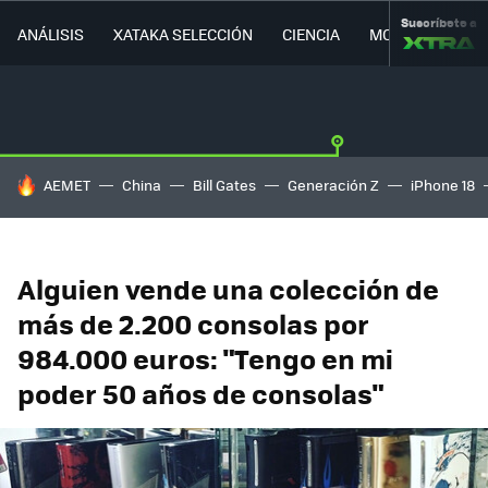
Suscríbete a
ANÁLISIS
XATAKA SELECCIÓN
CIENCIA
MOVILIDAD
HOY SE HABLA DE
AEMET
China
Bill Gates
Generación Z
iPhone 18
Alguien vende una colección de
más de 2.200 consolas por
984.000 euros: "Tengo en mi
poder 50 años de consolas"