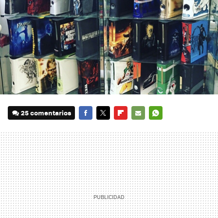
25 comentarios
FACEBOOK
TWITTER
FLIPBOARD
E-
WHATSAPP
MAIL