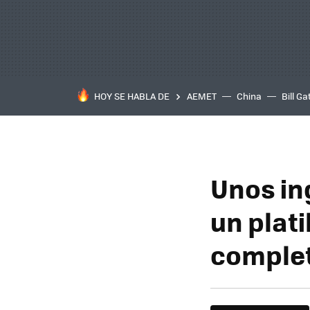
HOY SE HABLA DE
AEMET
China
Bill Ga
Unos in
un plati
complet