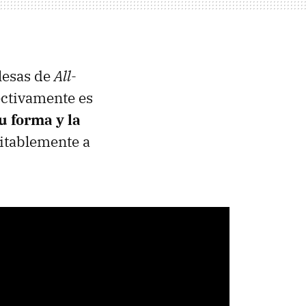
glesas de
All-
ectivamente es
u forma y la
vitablemente a