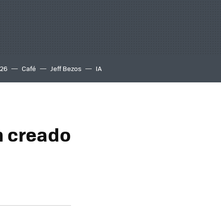
S26
Café
Jeff Bezos
IA
n creado