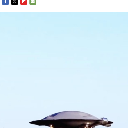
FACEBOOK
TWITTER
FLIPBOARD
E-
MAIL