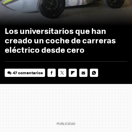
Los universitarios que han
creado un coche de carreras
eléctrico desde cero
47 comentarios
FACEBOOK
TWITTER
FLIPBOARD
E-
WHATSAPP
MAIL