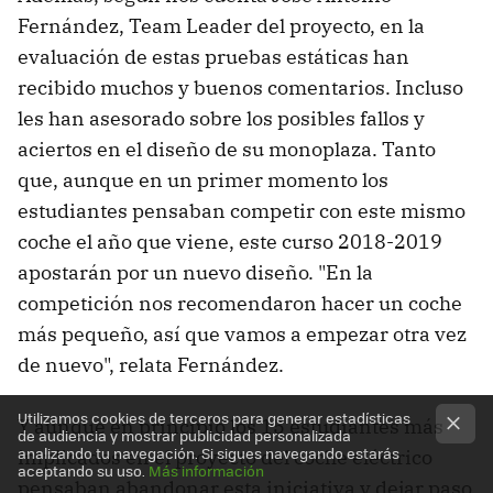
Fernández, Team Leader del proyecto, en la
evaluación de estas pruebas estáticas han
recibido muchos y buenos comentarios. Incluso
les han asesorado sobre los posibles fallos y
aciertos en el diseño de su monoplaza. Tanto
que, aunque en un primer momento los
estudiantes pensaban competir con este mismo
coche el año que viene, este curso 2018-2019
apostarán por un nuevo diseño. "En la
competición nos recomendaron hacer un coche
más pequeño, así que vamos a empezar otra vez
de nuevo", relata Fernández.
Utilizamos cookies de terceros para generar estadísticas
Y aunque en principio los 15 estudiantes más
de audiencia y mostrar publicidad personalizada
analizando tu navegación. Si sigues navegando estarás
implicados en el proyecto del coche eléctrico
aceptando su uso.
Más información
pensaban abandonar esta iniciativa y dejar paso