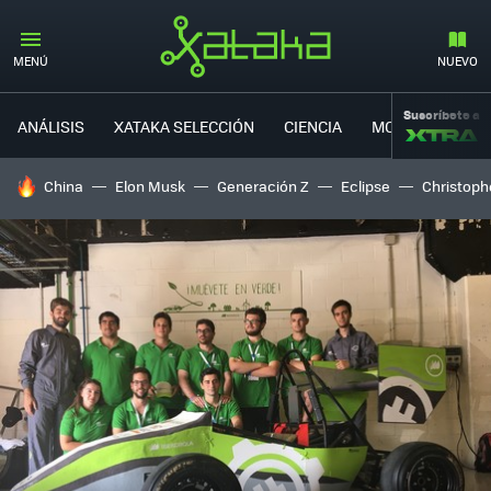
MENÚ
NUEVO
Suscríbete a
ANÁLISIS
XATAKA SELECCIÓN
CIENCIA
MOVILIDAD
HOY SE HABLA DE
China
Elon Musk
Generación Z
Eclipse
Christoph