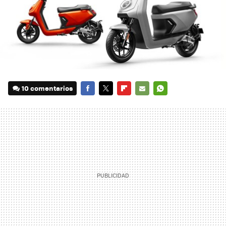
10 comentarios
FACEBOOK
TWITTER
FLIPBOARD
E-
WHATSAPP
MAIL