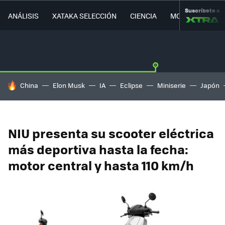
Suscríbete a
ANÁLISIS
XATAKA SELECCIÓN
CIENCIA
MOVILIDAD
HOY SE HABLA DE
China
Elon Musk
IA
Eclipse
Miniserie
Japón
NIU presenta su scooter eléctrica
más deportiva hasta la fecha:
motor central y hasta 110 km/h