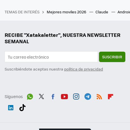
TEMAS DE INTERÉS
Mejores moviles 2026
Claude
Androi
RECIBE "Xatakaletter", NUESTRA NEWSLETTER
SEMANAL
SUSCRIBIR
Suscribiéndote aceptas nuestra
política de privacidad
Síguenos
Wh
Twit
Fac
You
Inst
Tele
RSS
Flip
ats
ter
ebo
tub
agr
gra
boa
Link
Tikt
App
ok
e
am
m
rd
edI
ok