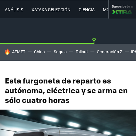
Suscríbete a
ANÁLISIS
XATAKA SELECCIÓN
CIENCIA
MOVILIDAD
HOY SE HABLA DE
AEMET
China
Sequía
Fallout
Generación Z
iP
Esta furgoneta de reparto es
autónoma, eléctrica y se arma en
sólo cuatro horas