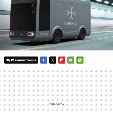
12 comentarios
FACEBOOK
TWITTER
FLIPBOARD
E-
WHATSAPP
MAIL