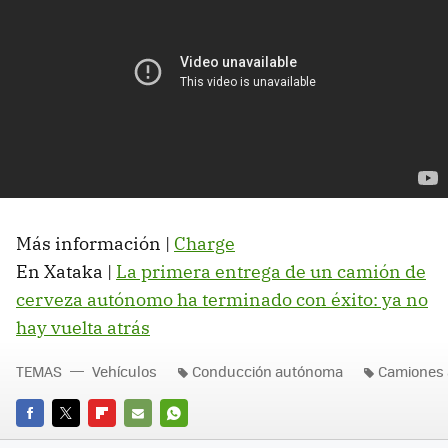
Más información |
Charge
En Xataka |
La primera entrega de un camión de
cerveza autónomo ha terminado con éxito: ya no
hay vuelta atrás
TEMAS
Vehículos
Conducción autónoma
Camiones
FACEBOOK
TWITTER
FLIPBOARD
E-
WHATSAPP