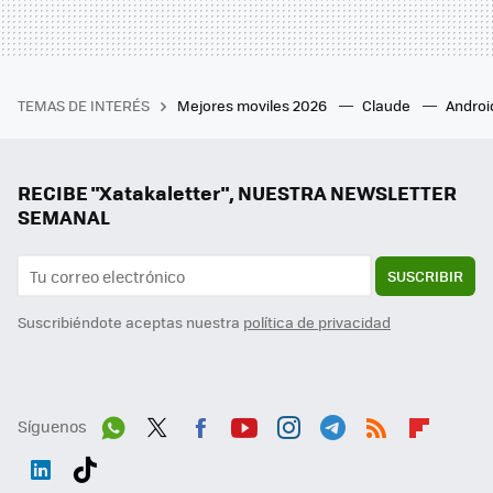
TEMAS DE INTERÉS
Mejores moviles 2026
Claude
Androi
RECIBE "Xatakaletter", NUESTRA NEWSLETTER
SEMANAL
SUSCRIBIR
Suscribiéndote aceptas nuestra
política de privacidad
Síguenos
Wh
Twit
Fac
You
Inst
Tele
RSS
Flip