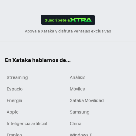
ats
ter
ebo
tub
agr
gra
boa
Link
Tikt
App
ok
e
am
m
rd
edI
ok
Suscríbete a
n
Apoya a Xataka y disfruta ventajas exclusivas
En Xataka hablamos de...
Streaming
Análisis
Espacio
Móviles
Energía
Xataka Movilidad
Apple
Samsung
Inteligencia artificial
China
Empleo
Windows 11