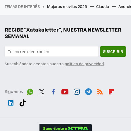
TEMAS DE INTERÉS
Mejores moviles 2026
Claude
Androi
RECIBE "Xatakaletter", NUESTRA NEWSLETTER
SEMANAL
SUSCRIBIR
Suscribiéndote aceptas nuestra
política de privacidad
Síguenos
Wh
Twit
Fac
You
Inst
Tele
RSS
Flip
ats
ter
ebo
tub
agr
gra
boa
Link
Tikt
App
ok
e
am
m
rd
edI
ok
Suscríbete a
n