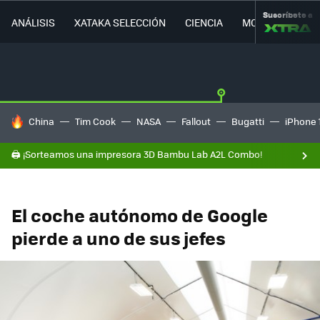
Suscríbete a
ANÁLISIS
XATAKA SELECCIÓN
CIENCIA
MOVILIDAD
HOY SE HABLA DE
China
Tim Cook
NASA
Fallout
Bugatti
iPhone 
🖨️ ¡Sorteamos una impresora 3D Bambu Lab A2L Combo!
El coche autónomo de Google
pierde a uno de sus jefes