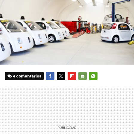
4 comentarios
FACEBOOK
TWITTER
FLIPBOARD
E-
WHATSAPP
MAIL