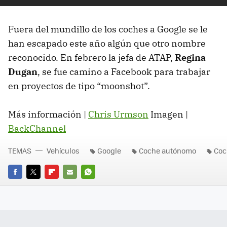
Fuera del mundillo de los coches a Google se le
han escapado este año algún que otro nombre
reconocido. En febrero la jefa de ATAP,
Regina
Dugan
, se fue camino a Facebook para trabajar
en proyectos de tipo “moonshot”.
Más información |
Chris Urmson
Imagen |
BackChannel
TEMAS
Vehículos
Google
Coche autónomo
Coc
FACEBOOK
TWITTER
FLIPBOARD
E-
WHATSAPP
MAIL