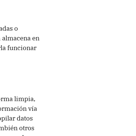
nadas o
a almacena en
rla funcionar
orma limpia,
ormación vía
opilar datos
ambién otros