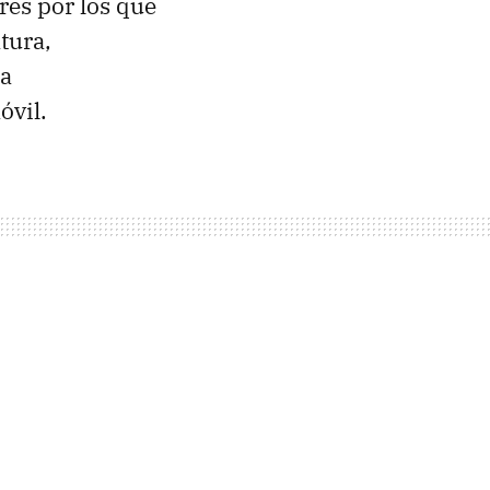
res por los que
tura,
la
óvil.