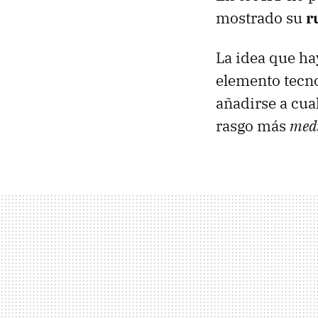
mostrado su
r
La idea que ha
elemento tecno
añadirse a cual
rasgo más
medi