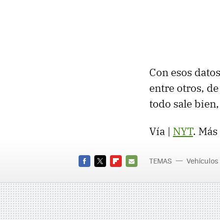
Con esos datos
entre otros, d
todo sale bien
Vía |
NYT
. Más
TEMAS
Vehículos
FACEBOOK
TWITTER
FLIPBOARD
E-
MAIL