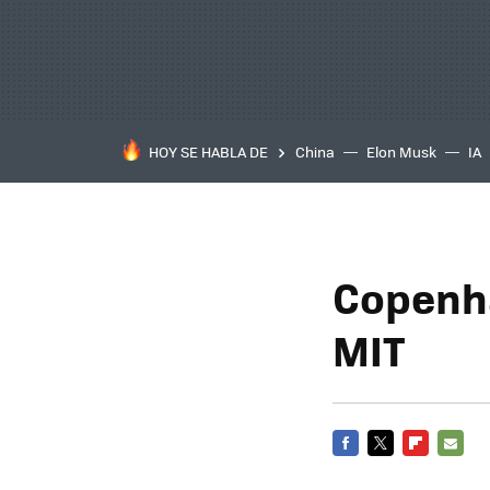
HOY SE HABLA DE
China
Elon Musk
IA
Copenha
MIT
FACEBOOK
TWITTER
FLIPBOARD
E-