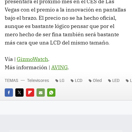
presentará el próximo mes en el
CES
de Las
Vegas con el premio a la innovación en pantallas
bajo el brazo. El precio no se ha hecho oficial,
aunque es bastante lógico pensar que por el
mero hecho de ser fina también será bastante
más cara que una
LCD
del mismo tamaño.
Vía |
GizmoWatch
.
Más información |
AVING
.
TEMAS
Televisores
LG
LCD
Oled
LED
FACEBOOK
TWITTER
FLIPBOARD
E-
WHATSAPP
MAIL