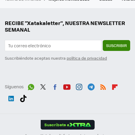
RECIBE "Xatakaletter", NUESTRA NEWSLETTER
SEMANAL
SUSCRIBIR
Suscribiéndote aceptas nuestra
política de privacidad
Síguenos
Wh
Twit
Fac
You
Inst
Tele
RSS
Flip
ats
ter
ebo
tub
agr
gra
boa
Link
Tikt
App
ok
e
am
m
rd
edI
ok
Suscríbete a
n