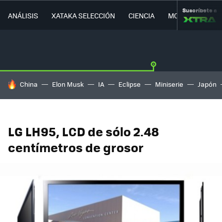
Suscríbete a
ANÁLISIS
XATAKA SELECCIÓN
CIENCIA
MOVILIDAD
HOY SE HABLA DE
China
Elon Musk
IA
Eclipse
Miniserie
Japón
LG LH95, LCD de sólo 2.48
centímetros de grosor