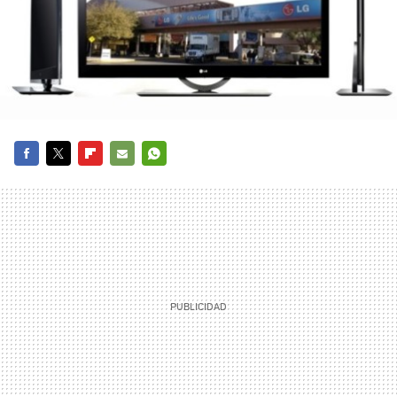
FACEBOOK
TWITTER
FLIPBOARD
E-
WHATSAPP
MAIL