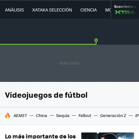
Suscríbete a
ANÁLISIS
XATAKA SELECCIÓN
CIENCIA
MOVILIDAD
Videojuegos de fútbol
HOY SE HABLA DE
AEMET
China
Sequía
Fallout
Generación Z
i
Lo más importante de los