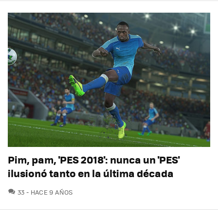
Pim, pam, 'PES 2018': nunca un 'PES'
ilusionó tanto en la última década
COMENTARIOS
33
HACE 9 AÑOS