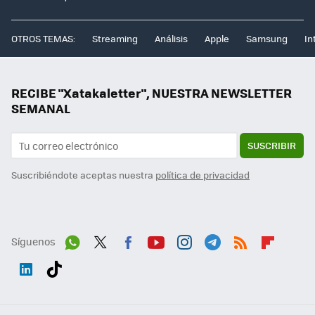
OTROS TEMAS:
Streaming
Análisis
Apple
Samsung
In
RECIBE "Xatakaletter", NUESTRA NEWSLETTER
SEMANAL
SUSCRIBIR
Suscribiéndote aceptas nuestra
política de privacidad
Síguenos
Wh
Twit
Fac
You
Inst
Tele
RSS
Flip
ats
ter
ebo
tub
agr
gra
boa
Link
Tikt
App
ok
e
am
m
rd
edI
ok