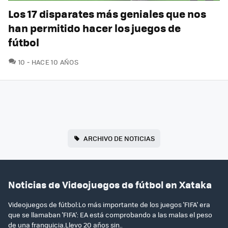
Los 17 disparates más geniales que nos
han permitido hacer los juegos de
fútbol
COMENTARIOS
10
HACE 10 AÑOS
ARCHIVO DE NOTICIAS
Noticias de Videojuegos de fútbol en Xataka
Videojuegos de fútbol:Lo más importante de los juegos 'FIFA' era
que se llamaban 'FIFA': EA está comprobando a las malas el peso
de una franquicia.Llevo 20 años sin..