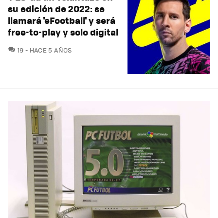
su edición de 2022: se
llamará 'eFootball' y será
free-to-play y solo digital
COMENTARIOS
19
HACE 5 AÑOS