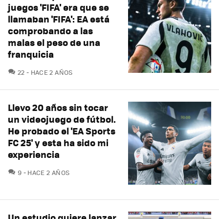
juegos 'FIFA' era que se
llamaban 'FIFA': EA está
comprobando a las
malas el peso de una
franquicia
COMENTARIOS
22
HACE 2 AÑOS
Llevo 20 años sin tocar
un videojuego de fútbol.
He probado el 'EA Sports
FC 25' y esta ha sido mi
experiencia
COMENTARIOS
9
HACE 2 AÑOS
Un estudio quiere lanzar