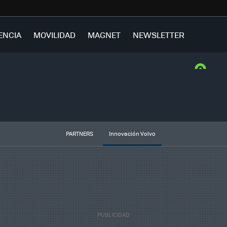
ENCIA
MOVILIDAD
MAGNET
NEWSLETTER
PARTNERS
Innovación Volvo