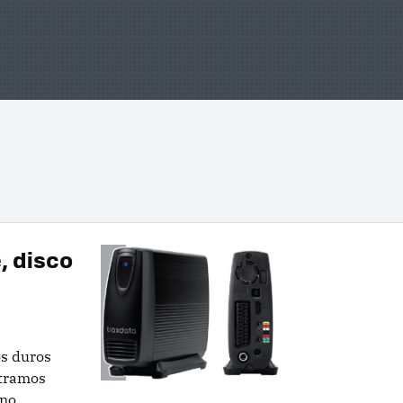
, disco
s duros
ntramos
 no