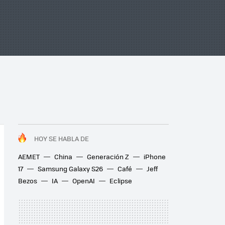
HOY SE HABLA DE
AEMET
China
Generación Z
iPhone
17
Samsung Galaxy S26
Café
Jeff
Bezos
IA
OpenAI
Eclipse