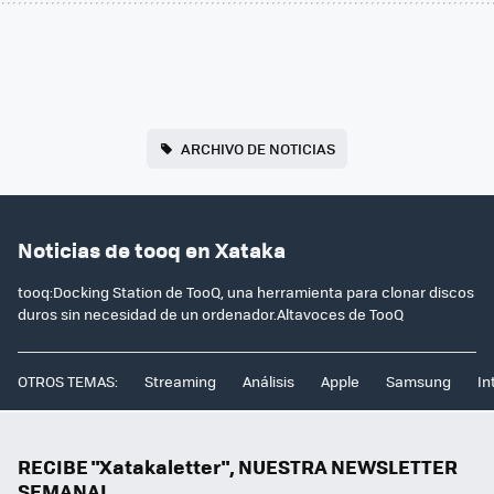
ARCHIVO DE NOTICIAS
Noticias de tooq en Xataka
tooq:Docking Station de TooQ, una herramienta para clonar discos
duros sin necesidad de un ordenador.Altavoces de TooQ
OTROS TEMAS:
Streaming
Análisis
Apple
Samsung
In
RECIBE "Xatakaletter", NUESTRA NEWSLETTER
SEMANAL