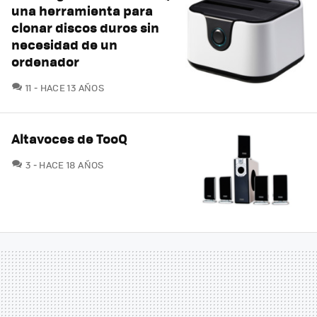
una herramienta para
clonar discos duros sin
necesidad de un
ordenador
COMENTARIOS
11
HACE 13 AÑOS
Altavoces de TooQ
COMENTARIOS
3
HACE 18 AÑOS