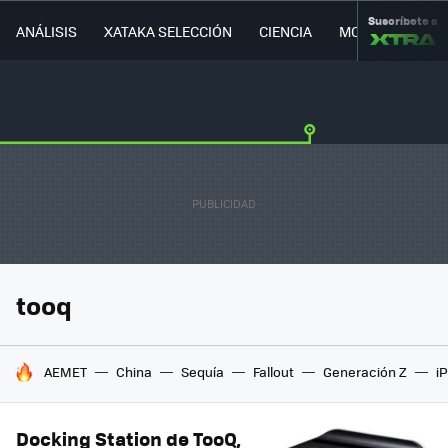
Suscríbete a
ANÁLISIS
XATAKA SELECCIÓN
CIENCIA
MOVILIDAD
tooq
HOY SE HABLA DE
AEMET
China
Sequía
Fallout
Generación Z
i
Docking Station de TooQ,