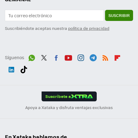
SUSCRIBIR
Suscribiéndote aceptas nuestra
política de privacidad
Síguenos
Wh
Twit
Fac
You
Inst
Tele
RSS
Flip
ats
ter
ebo
tub
agr
gra
boa
Link
Tikt
App
ok
e
am
m
rd
edI
ok
Suscríbete a
n
Apoya a Xataka y disfruta ventajas exclusivas
En Xataka hablamos de...