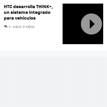
HTC desarrolla THINK+,
un sistema integrado
para vehículos
COMENTARIOS
3
HACE 17 AÑOS