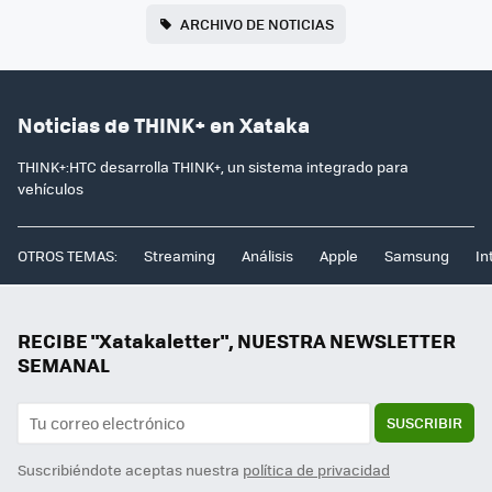
ARCHIVO DE NOTICIAS
Noticias de THINK+ en Xataka
THINK+:HTC desarrolla THINK+, un sistema integrado para
vehículos
OTROS TEMAS:
Streaming
Análisis
Apple
Samsung
In
RECIBE "Xatakaletter", NUESTRA NEWSLETTER
SEMANAL
SUSCRIBIR
Suscribiéndote aceptas nuestra
política de privacidad