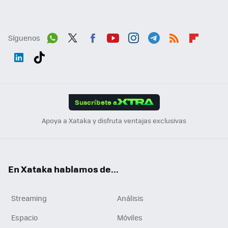
Síguenos
Wh
Twit
Fac
You
Inst
Tele
RSS
Flip
ats
ter
ebo
tub
agr
gra
boa
Link
Tikt
App
ok
e
am
m
rd
edI
ok
Suscríbete a
n
Apoya a Xataka y disfruta ventajas exclusivas
En Xataka hablamos de...
Streaming
Análisis
Espacio
Móviles