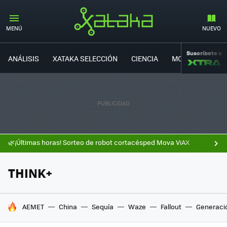
MENÚ
NUEVO
Suscríbete a
ANÁLISIS
XATAKA SELECCIÓN
CIENCIA
MOVILIDAD
🌿¡Últimas horas! Sorteo de robot cortacésped Mova ViAX
THINK+
HOY SE HABLA DE
AEMET
China
Sequía
Waze
Fallout
Generaci