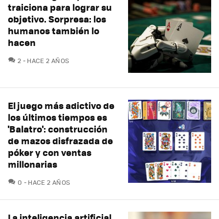
traiciona para lograr su
objetivo. Sorpresa: los
humanos también lo
hacen
COMENTARIOS
2
HACE 2 AÑOS
El juego más adictivo de
los últimos tiempos es
'Balatro': construcción
de mazos disfrazada de
póker y con ventas
millonarias
COMENTARIOS
0
HACE 2 AÑOS
La inteligencia artificial