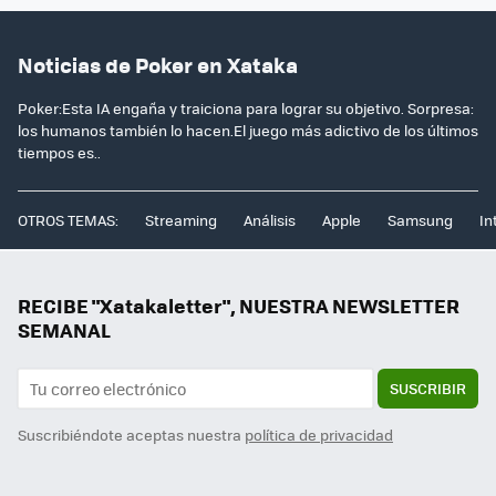
Noticias de Poker en Xataka
Poker:Esta IA engaña y traiciona para lograr su objetivo. Sorpresa:
los humanos también lo hacen.El juego más adictivo de los últimos
tiempos es..
OTROS TEMAS:
Streaming
Análisis
Apple
Samsung
In
RECIBE "Xatakaletter", NUESTRA NEWSLETTER
SEMANAL
SUSCRIBIR
Suscribiéndote aceptas nuestra
política de privacidad