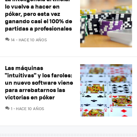
lo vuelve a hacer en
póker, pero esta vez
ganando casi el 100% de
partidas a profesionales
COMENTARIOS
14
HACE 10 AÑOS
Las máquinas
"intuitivas" y los faroles:
un nuevo software viene
para arrebatarnos las
victorias en póker
COMENTARIOS
1
HACE 10 AÑOS