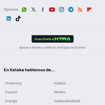
Síguenos
Wh
Twit
Fac
You
Inst
Tele
RSS
Flip
ats
ter
ebo
tub
agr
gra
boa
Link
Tikt
App
ok
e
am
m
rd
edI
ok
Suscríbete a
n
Apoya a Xataka y disfruta ventajas exclusivas
En Xataka hablamos de...
Streaming
Análisis
Espacio
Móviles
Energía
Xataka Movilidad