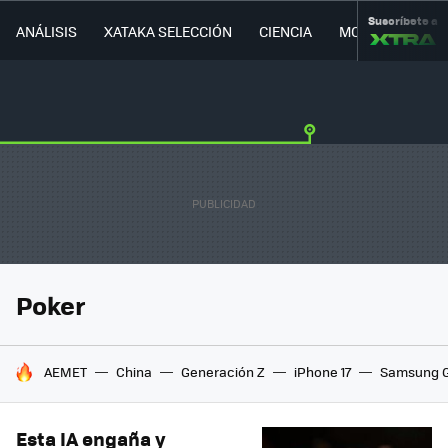
Suscríbete a
ANÁLISIS
XATAKA SELECCIÓN
CIENCIA
MOVILIDAD
Poker
HOY SE HABLA DE
AEMET
China
Generación Z
iPhone 17
Samsung G
Esta IA engaña y