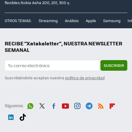
flexibles.Nokia Asha 200, 201, 300 y..
OTROS TEMAS:
Streaming
Análisis
Apple
Samsung
In
RECIBE "Xatakaletter", NUESTRA NEWSLETTER
SEMANAL
SUSCRIBIR
Suscribiéndote aceptas nuestra
política de privacidad
Síguenos
Wh
Twit
Fac
You
Inst
Tele
RSS
Flip
ats
ter
ebo
tub
agr
gra
boa
Link
Tikt