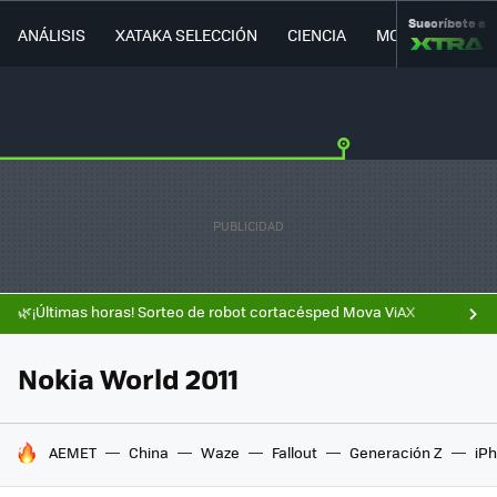
Suscríbete a
ANÁLISIS
XATAKA SELECCIÓN
CIENCIA
MOVILIDAD
🌿¡Últimas horas! Sorteo de robot cortacésped Mova ViAX
Nokia World 2011
HOY SE HABLA DE
AEMET
China
Waze
Fallout
Generación Z
iPh