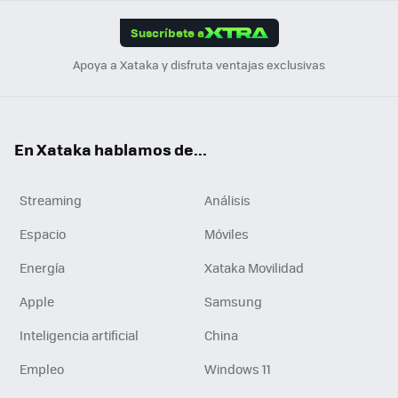
App
ok
e
am
m
rd
edI
ok
Suscríbete a
n
Apoya a Xataka y disfruta ventajas exclusivas
En Xataka hablamos de...
Streaming
Análisis
Espacio
Móviles
Energía
Xataka Movilidad
Apple
Samsung
Inteligencia artificial
China
Empleo
Windows 11