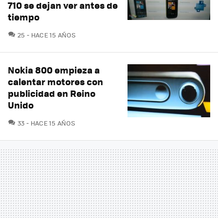
710 se dejan ver antes de
tiempo
COMENTARIOS
25
HACE 15 AÑOS
Nokia 800 empieza a
calentar motores con
publicidad en Reino
Unido
COMENTARIOS
33
HACE 15 AÑOS