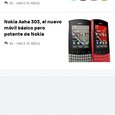
COMENTARIOS
25
HACE 15 AÑOS
Nokia Asha 303, el nuevo
móvil básico pero
potente de Nokia
COMENTARIOS
45
HACE 15 AÑOS