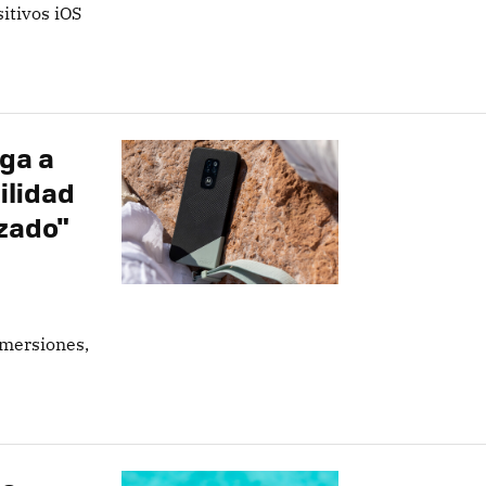
itivos iOS
ega a
ilidad
izado"
nmersiones,