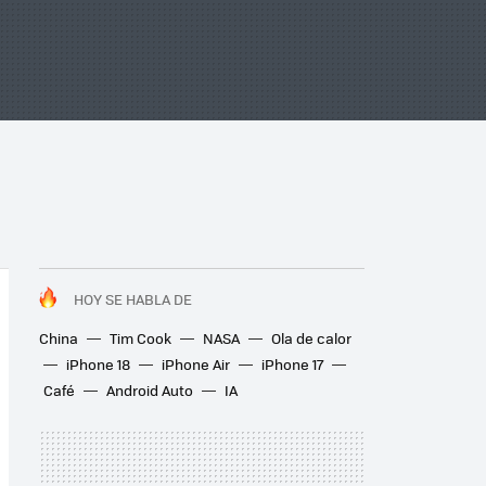
HOY SE HABLA DE
China
Tim Cook
NASA
Ola de calor
iPhone 18
iPhone Air
iPhone 17
Café
Android Auto
IA