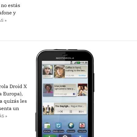
 no estás
afone y
S »
rola Droid X
a Europa),
a quizás les
senta un
ÁS »