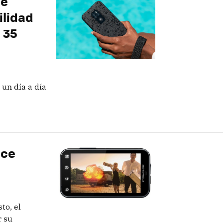
se
ilidad
 35
 un día a día
ace
to, el
r su