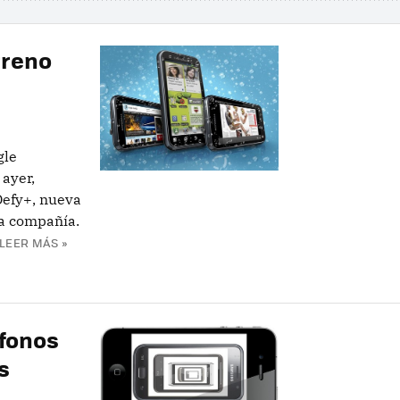
rreno
gle
 ayer,
Defy+, nueva
la compañía.
LEER MÁS »
éfonos
s