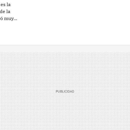
es la
de la
ó muy...