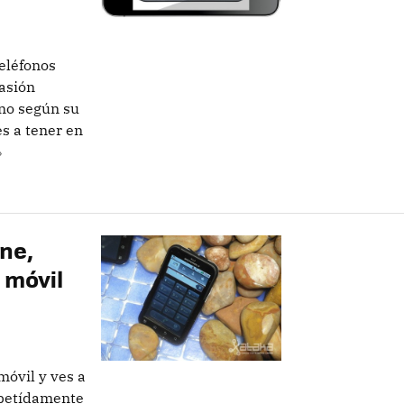
eléfonos
asión
no según su
s a tener en
»
ne,
 móvil
móvil y ves a
repetídamente