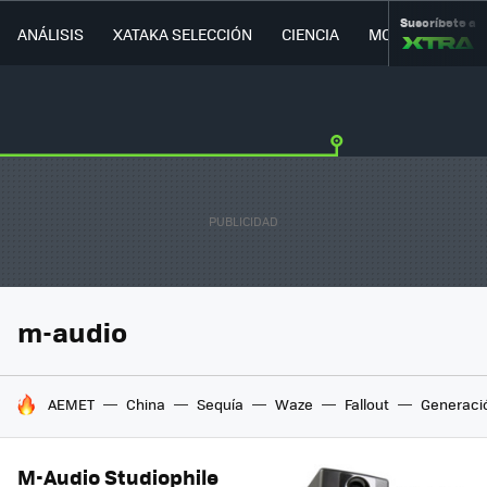
Suscríbete a
ANÁLISIS
XATAKA SELECCIÓN
CIENCIA
MOVILIDAD
m-audio
HOY SE HABLA DE
AEMET
China
Sequía
Waze
Fallout
Generaci
M-Audio Studiophile