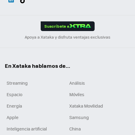
ats
ter
ebo
tub
agr
gra
boa
Link
Tikt
App
ok
e
am
m
rd
edI
ok
Suscríbete a
n
Apoya a Xataka y disfruta ventajas exclusivas
En Xataka hablamos de...
Streaming
Análisis
Espacio
Móviles
Energía
Xataka Movilidad
Apple
Samsung
Inteligencia artificial
China