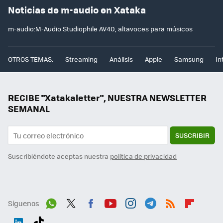
Noticias de m-audio en Xataka
m-audio:M-Audio Studiophile AV40, altavoces para músicos
OTROS TEMAS:
Streaming
Análisis
Apple
Samsung
In
RECIBE "Xatakaletter", NUESTRA NEWSLETTER
SEMANAL
SUSCRIBIR
Suscribiéndote aceptas nuestra
política de privacidad
Síguenos
Wh
Twit
Fac
You
Inst
Tele
RSS
Flip