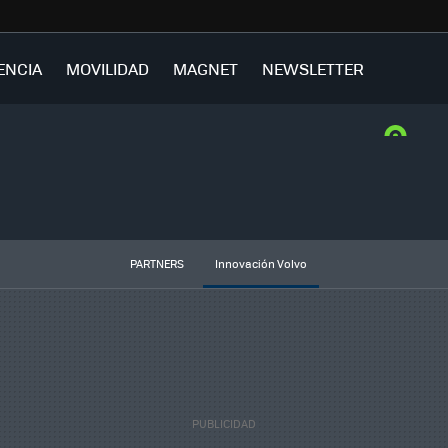
ENCIA
MOVILIDAD
MAGNET
NEWSLETTER
PARTNERS
Innovación Volvo