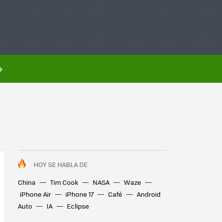
HOY SE HABLA DE
China
Tim Cook
NASA
Waze
iPhone Air
iPhone 17
Café
Android
Auto
IA
Eclipse