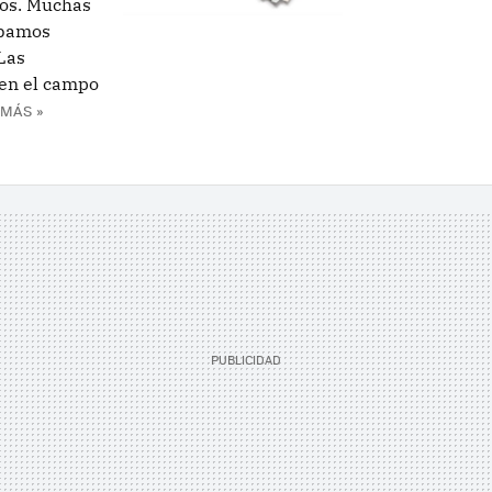
los. Muchas
abamos
Las
en el campo
 MÁS »