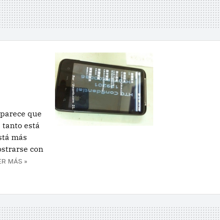
 parece que
 tanto está
está más
ostrarse con
ER MÁS »