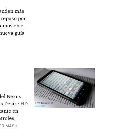
e anden más
n repaso por
nemos en el
nueva guía
del Nexus
os Desire HD
tanto en
troles,
ER MÁS »