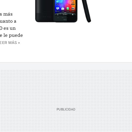
os más
uanto a
D es un
e le puede
EER MÁS »