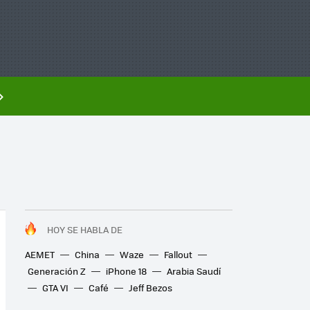
HOY SE HABLA DE
AEMET
China
Waze
Fallout
Generación Z
iPhone 18
Arabia Saudí
GTA VI
Café
Jeff Bezos