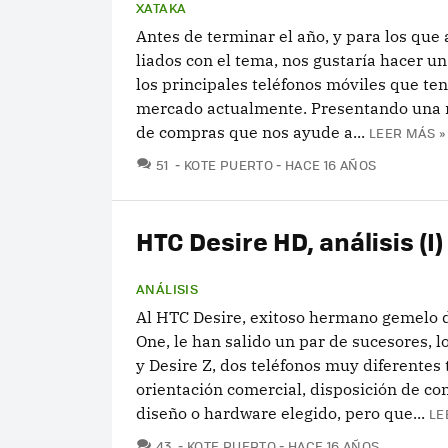
XATAKA
Antes de terminar el año, y para los qu
liados con el tema, nos gustaría hacer u
los principales teléfonos móviles que te
mercado actualmente. Presentando una 
de compras que nos ayude a...
LEER MÁS »
COMENTARIOS
51
KOTE PUERTO
HACE 16 AÑOS
HTC Desire HD, análisis (I)
ANÁLISIS
Al HTC Desire, exitoso hermano gemelo 
One, le han salido un par de sucesores, l
y Desire Z, dos teléfonos muy diferentes 
orientación comercial, disposición de con
diseño o hardware elegido, pero que...
LE
COMENTARIOS
43
KOTE PUERTO
HACE 16 AÑOS