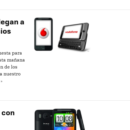
legan a
ios
uesta para
esta mañana
n de los
a nuestro
 »
a con