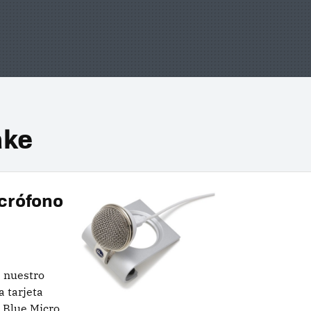
ake
crófono
 nuestro
 tarjeta
l Blue Micro