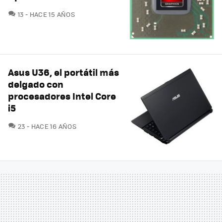
COMENTARIOS
13
HACE 15 AÑOS
Asus U36, el portátil más
delgado con
procesadores Intel Core
i5
COMENTARIOS
23
HACE 16 AÑOS