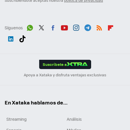
Suscribiéndote aceptas nuestra
política de privacidad
Síguenos
Wh
Twit
Fac
You
Inst
Tele
RSS
Flip
ats
ter
ebo
tub
agr
gra
boa
Link
Tikt
App
ok
e
am
m
rd
edI
ok
Suscríbete a
n
Apoya a Xataka y disfruta ventajas exclusivas
En Xataka hablamos de...
Streaming
Análisis
Espacio
Móviles