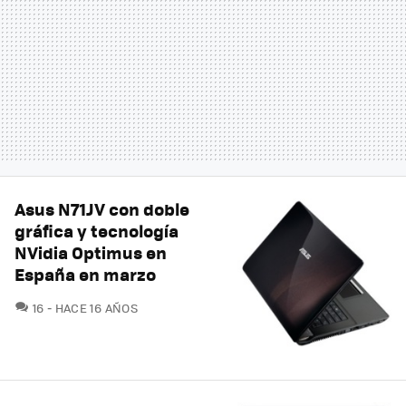
Asus N71JV con doble
gráfica y tecnología
NVidia Optimus en
España en marzo
COMENTARIOS
16
HACE 16 AÑOS