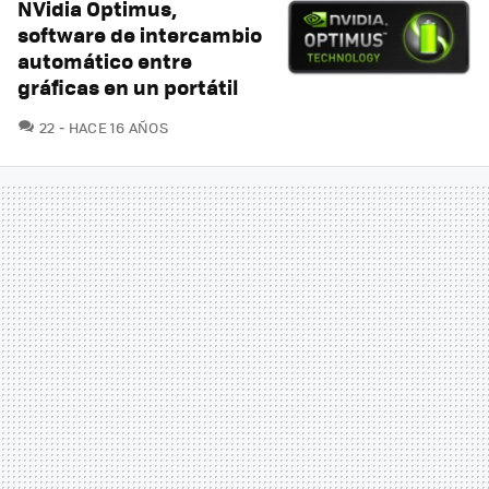
NVidia Optimus,
software de intercambio
automático entre
gráficas en un portátil
COMENTARIOS
22
HACE 16 AÑOS