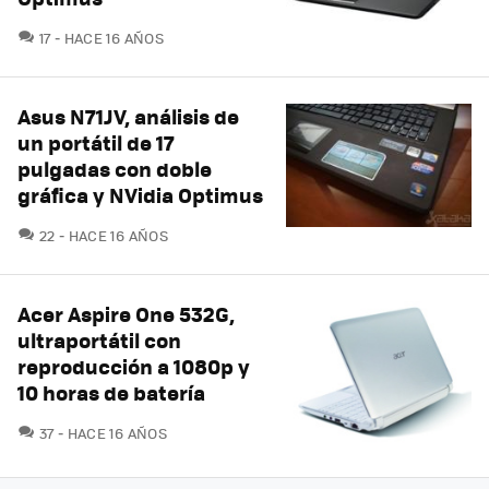
COMENTARIOS
17
HACE 16 AÑOS
Asus N71JV, análisis de
un portátil de 17
pulgadas con doble
gráfica y NVidia Optimus
COMENTARIOS
22
HACE 16 AÑOS
Acer Aspire One 532G,
ultraportátil con
reproducción a 1080p y
10 horas de batería
COMENTARIOS
37
HACE 16 AÑOS