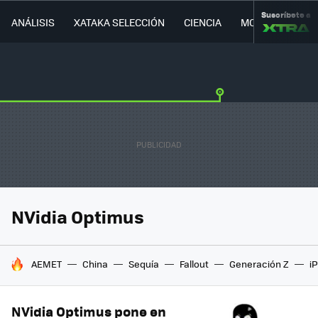
Suscríbete a
ANÁLISIS
XATAKA SELECCIÓN
CIENCIA
MOVILIDAD
NVidia Optimus
HOY SE HABLA DE
AEMET
China
Sequía
Fallout
Generación Z
i
NVidia Optimus pone en