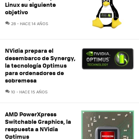
Linux su siguiente
objetivo
COMENTARIOS
28
HACE 14 AÑOS
NVidia prepara el
desembarco de Synergy,
la tecnología Optimus
para ordenadores de
sobremesa
COMENTARIOS
10
HACE 15 AÑOS
AMD PowerXpress
Switchable Graphics, la
respuesta a NVidia
Optimus