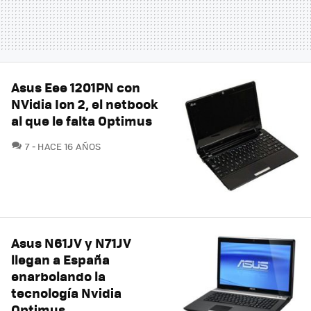
Asus Eee 1201PN con
NVidia Ion 2, el netbook
al que le falta Optimus
COMENTARIOS
7
HACE 16 AÑOS
Asus N61JV y N71JV
llegan a España
enarbolando la
tecnología Nvidia
Optimus